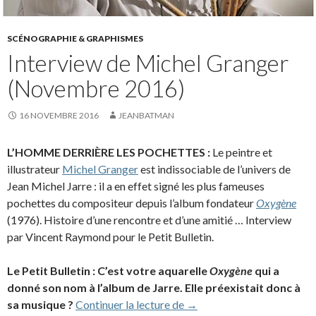
SCÉNOGRAPHIE & GRAPHISMES
Interview de Michel Granger
(Novembre 2016)
16 NOVEMBRE 2016
JEANBATMAN
L’HOMME DERRIÈRE LES POCHETTES :
Le peintre et
illustrateur
Michel Granger
est indissociable de l’univers de
Jean Michel Jarre : il a en effet signé les plus fameuses
pochettes du compositeur depuis l’album fondateur
Oxygène
(1976). Histoire d’une rencontre et d’une amitié … Interview
par Vincent Raymond pour le Petit Bulletin.
Le Petit Bulletin : C’est votre aquarelle
Oxygène
qui a
donné son nom à l’album de Jarre. Elle préexistait donc à
Interview de Michel Gran
sa musique ?
Continuer la lecture de
→