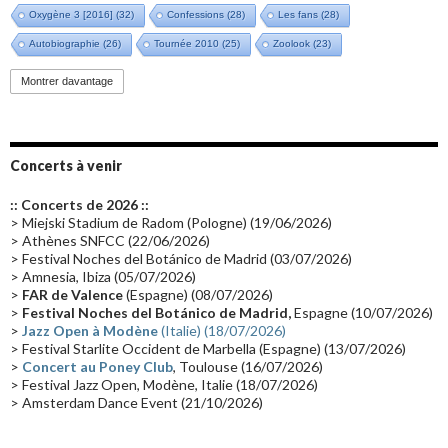
Oxygène 3 [2016]
(32)
Confessions
(28)
Les fans
(28)
Autobiographie
(26)
Tournée 2010
(25)
Zoolook
(23)
Promo 2019
(23)
Avant "Oxygène"
(23)
Equinoxe
(21)
Vinyle
(21)
Montrer davantage
Emissions 2010
(21)
Disques rares
(20)
Synthé 70's
(20)
Album instrumental
(20)
Claviériste
(19)
Groupe de Recherche Musicale
(18)
France 2
(18)
Concerts à venir
Europe en concert
(17)
Critique
(17)
Coffret
(17)
Chronologie
(16)
:: Concerts de 2026 ::
Passages radio
(16)
Vidéo Jarrecast
(16)
Synthé 80's
(16)
> Miejski Stadium de Radom (Pologne) (19/06/2026)
> Athènes SNFCC (22/06/2026)
Les concerts en Chine
(16)
Cinéma
(16)
Houston
(15)
Lyon
(15)
> Festival Noches del Botánico de Madrid (03/07/2026)
> Amnesia, Ibiza (05/07/2026)
Synthé Roland
(15)
Belgique
(15)
Récompense
(14)
>
FAR de Valence
(Espagne) (08/07/2026)
Collaborations 70's
(14)
Astronomie
(14)
France Inter
(14)
>
Festival Noches del Botánico de Madrid,
Espagne (10/07/2026)
>
Jazz Open à Modène
(Italie) (18/07/2026)
Tournée 2025
(14)
2024
(14)
Chine
(13)
> Festival Starlite Occident de Marbella (Espagne) (13/07/2026)
>
Concert au Poney Club
, Toulouse (16/07/2026)
> Festival Jazz Open, Modène, Italie (18/07/2026)
> Amsterdam Dance Event (21/10/2026)