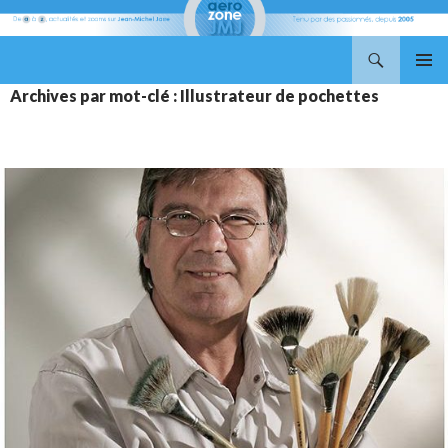
Recherche
Aerozone JMJ
ALLER
MENU
Archives par mot-clé : Illustrateur de pochettes
AU
PRINCI
CONTENU