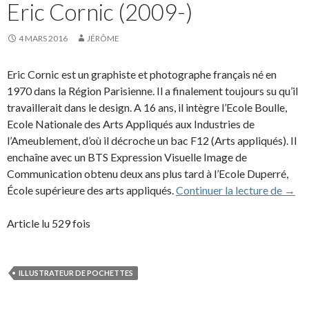
Eric Cornic (2009-)
4 MARS 2016
JÉRÔME
Eric Cornic est un graphiste et photographe français né en
1970 dans la Région Parisienne. Il a finalement toujours su qu’il
travaillerait dans le design. A 16 ans, il intègre l’Ecole Boulle,
Ecole Nationale des Arts Appliqués aux Industries de
l’Ameublement, d’où il décroche un bac F12 (Arts appliqués). Il
enchaîne avec un BTS Expression Visuelle Image de
Communication obtenu deux ans plus tard à l’Ecole Duperré,
Eric 
École supérieure des arts appliqués.
Continuer la lecture de
→
Article lu 529 fois
ILLUSTRATEUR DE POCHETTES