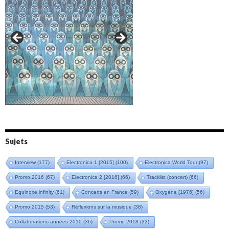
Amazônia (2021)
Oxymore (2022)
Versailles 400 (2024)
Live in Bratislava (2025)
Sujets
Interview
(177)
Electronica 1 [2015]
(100)
Electronica World Tour
(97)
Promo 2016
(67)
Electronica 2 [2016]
(66)
Tracklist (concert)
(66)
Equinoxe infinity
(61)
Concerts en France
(59)
Oxygène [1976]
(56)
Promo 2015
(53)
Réflexions sur la musique
(38)
Collaborations années 2010
(36)
Promo 2018
(33)