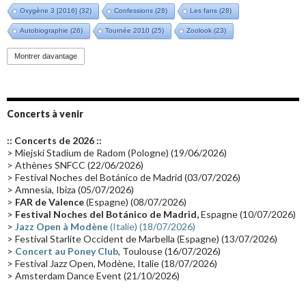
Oxygène 3 [2016]
(32)
Confessions
(28)
Les fans
(28)
Autobiographie
(26)
Tournée 2010
(25)
Zoolook
(23)
Promo 2019
(23)
Avant "Oxygène"
(23)
Equinoxe
(21)
Vinyle
(21)
Montrer davantage
Emissions 2010
(21)
Disques rares
(20)
Synthé 70's
(20)
Album instrumental
(20)
Claviériste
(19)
Groupe de Recherche Musicale
(18)
France 2
(18)
Concerts à venir
Europe en concert
(17)
Critique
(17)
Coffret
(17)
Chronologie
(16)
:: Concerts de 2026 ::
Passages radio
(16)
Vidéo Jarrecast
(16)
Synthé 80's
(16)
> Miejski Stadium de Radom (Pologne) (19/06/2026)
> Athènes SNFCC (22/06/2026)
Les concerts en Chine
(16)
Cinéma
(16)
Houston
(15)
Lyon
(15)
> Festival Noches del Botánico de Madrid (03/07/2026)
> Amnesia, Ibiza (05/07/2026)
Synthé Roland
(15)
Belgique
(15)
Récompense
(14)
>
FAR de Valence
(Espagne) (08/07/2026)
Collaborations 70's
(14)
Astronomie
(14)
France Inter
(14)
>
Festival Noches del Botánico de Madrid,
Espagne (10/07/2026)
>
Jazz Open à Modène
(Italie) (18/07/2026)
Tournée 2025
(14)
2024
(14)
Chine
(13)
> Festival Starlite Occident de Marbella (Espagne) (13/07/2026)
>
Concert au Poney Club
, Toulouse (16/07/2026)
> Festival Jazz Open, Modène, Italie (18/07/2026)
> Amsterdam Dance Event (21/10/2026)