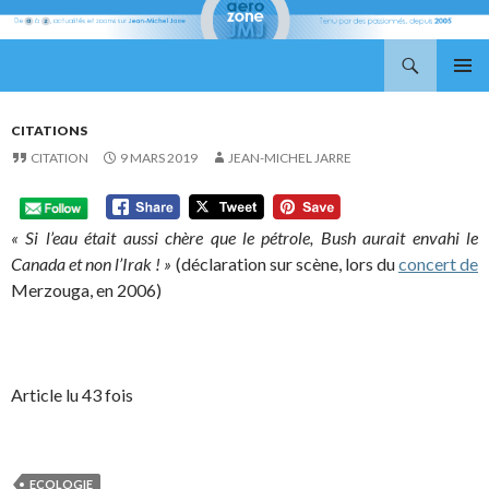
Recherche
Aerozone JMJ
ALLER
MENU
AU
PRINCI
CONTENU
CITATIONS
CITATION
9 MARS 2019
JEAN-MICHEL JARRE
« Si l’eau était aussi chère que le pétrole, Bush aurait envahi le
Canada et non l’Irak ! »
(déclaration sur scène, lors du
concert de
Merzouga, en 2006)
Article lu 43 fois
ECOLOGIE