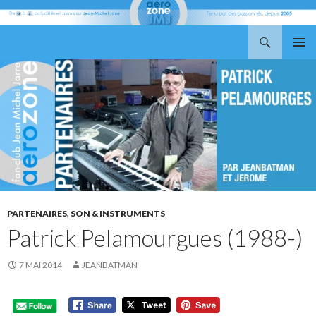
Recherche
Aerozone JMJ
ALLER
MENU
AU
PRINCI
CONTENU
PARTENAIRES
,
SON & INSTRUMENTS
Patrick Pelamourgues (1988-)
7 MAI 2014
JEANBATMAN