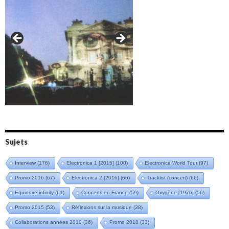
Amazônia (2021)
Oxymore (2022)
Versailles 400 (2024)
Live in Bratislava (2025)
Sujets
Interview
(176)
Electronica 1 [2015]
(100)
Electronica World Tour
(97)
Promo 2016
(67)
Electronica 2 [2016]
(66)
Tracklist (concert)
(66)
Equinoxe infinity
(61)
Concerts en France
(59)
Oxygène [1976]
(56)
Promo 2015
(53)
Réflexions sur la musique
(38)
Collaborations années 2010
(36)
Promo 2018
(33)