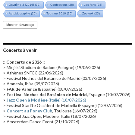
Oxygène 3 [2016]
(32)
Confessions
(28)
Les fans
(28)
Autobiographie
(26)
Tournée 2010
(25)
Zoolook
(23)
Promo 2019
(23)
Avant "Oxygène"
(23)
Equinoxe
(21)
Vinyle
(21)
Montrer davantage
Emissions 2010
(21)
Disques rares
(20)
Synthé 70's
(20)
Album instrumental
(20)
Claviériste
(19)
Groupe de Recherche Musicale
(18)
France 2
(18)
Concerts à venir
Europe en concert
(17)
Critique
(17)
Coffret
(17)
Chronologie
(16)
:: Concerts de 2026 ::
Passages radio
(16)
Vidéo Jarrecast
(16)
Synthé 80's
(16)
> Miejski Stadium de Radom (Pologne) (19/06/2026)
> Athènes SNFCC (22/06/2026)
Les concerts en Chine
(16)
Cinéma
(16)
Houston
(15)
Lyon
(15)
> Festival Noches del Botánico de Madrid (03/07/2026)
> Amnesia, Ibiza (05/07/2026)
Synthé Roland
(15)
Belgique
(15)
Récompense
(14)
>
FAR de Valence
(Espagne) (08/07/2026)
Collaborations 70's
(14)
Astronomie
(14)
France Inter
(14)
>
Festival Noches del Botánico de Madrid,
Espagne (10/07/2026)
>
Jazz Open à Modène
(Italie) (18/07/2026)
Tournée 2025
(14)
2024
(14)
Chine
(13)
> Festival Starlite Occident de Marbella (Espagne) (13/07/2026)
>
Concert au Poney Club
, Toulouse (16/07/2026)
> Festival Jazz Open, Modène, Italie (18/07/2026)
> Amsterdam Dance Event (21/10/2026)