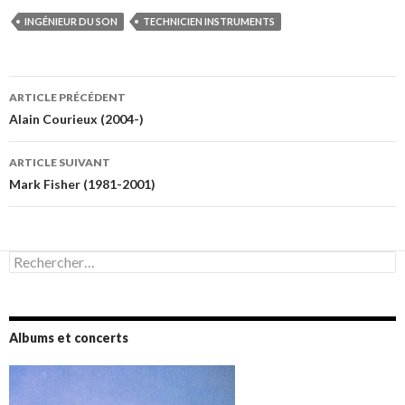
INGÉNIEUR DU SON
TECHNICIEN INSTRUMENTS
Navigation
ARTICLE PRÉCÉDENT
des
Alain Courieux (2004-)
articles
ARTICLE SUIVANT
Mark Fisher (1981-2001)
Rechercher :
Albums et concerts