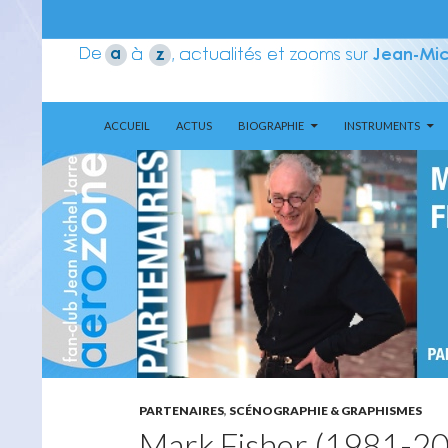
ALLER AU CONTENU
Recherche
Aerozone JMJ
ACCUEIL
ACTUS
BIOGRAPHIE
INSTRUMENTS
PARTENAIRES
,
SCÉNOGRAPHIE & GRAPHISMES
Mark Fisher (1981-2