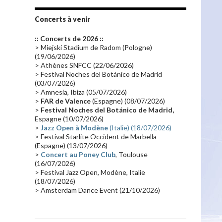
Tournée 2010
(25)
Zoolook
(23)
Promo 2019
(23)
Avant "Oxygène"
(23)
Concerts à venir
Equinoxe
(21)
Vinyle
(21)
:: Concerts de 2026 ::
Emissions 2010
(21)
Disques rares
(20)
> Miejski Stadium de Radom (Pologne)
(19/06/2026)
Synthé 70's
(20)
Album instrumental
(20)
> Athènes SNFCC (22/06/2026)
> Festival Noches del Botánico de Madrid
Claviériste
(19)
Groupe de Recherche Musicale
(18)
(03/07/2026)
France 2
(18)
Europe en concert
(17)
> Amnesia, Ibiza (05/07/2026)
>
FAR de Valence
(Espagne) (08/07/2026)
Critique
(17)
Coffret
(17)
Chronologie
(16)
>
Festival Noches del Botánico de Madrid,
Passages radio
(16)
Vidéo Jarrecast
(16)
Espagne (10/07/2026)
>
Jazz Open à Modène
(Italie) (18/07/2026)
Synthé 80's
(16)
Les concerts en Chine
(16)
> Festival Starlite Occident de Marbella
(Espagne) (13/07/2026)
Cinéma
(16)
Houston
(15)
Lyon
(15)
>
Concert au Poney Club
, Toulouse
Synthé Roland
(15)
Belgique
(15)
(16/07/2026)
> Festival Jazz Open, Modène, Italie
Récompense
(14)
Collaborations 70's
(14)
(18/07/2026)
> Amsterdam Dance Event (21/10/2026)
Astronomie
(14)
France Inter
(14)
Tournée 2025
(14)
2024
(14)
Chine
(13)