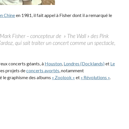
en Chine
en 1981, il fait appel à Fisher dont il a remarqué le
és Mark Fisher – concepteur de » The Wall » des Pink
Zardoz, qui sait traiter un concert comme un spectacle,
eux concerts géants, à
Houston
,
Londres (Docklands)
et
Le
des projets de
concerts avortés
, notamment
sé le graphisme des albums
« Zoolook »
et
« Révolutions »
.