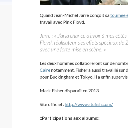
Quand Jean-Michel Jarre conçoit sa
tournée 
travail avec Pink Floyd.
Jarre : « J’ai la chance d’avoir à mes côt
Floyd, réalisateur des effets spéciaux de 
avec une forte mise en scène. »
Les deux hommes collaboreront sur de nombr
Caire
notamment. Fisher a aussi travaillé sur 
pour Buckingham et Tokyo. Il a enfin supervi
Mark Fisher disparaît en 2013.
Site officiel :
http://www.stufish.com/
::Participations aux albums::