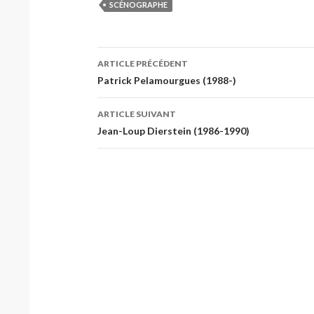
SCÉNOGRAPHE
Navigation
ARTICLE PRÉCÉDENT
des
Patrick Pelamourgues (1988-)
articles
ARTICLE SUIVANT
Jean-Loup Dierstein (1986-1990)