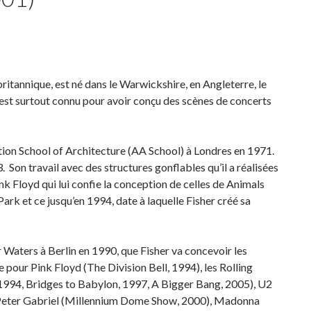
ritannique, est né dans le Warwickshire, en Angleterre, le
Il est surtout connu pour avoir conçu des scènes de concerts
ation School of Architecture (AA School) à Londres en 1971.
3. Son travail avec des structures gonflables qu’il a réalisées
k Floyd qui lui confie la conception de celles de Animals
Park et ce jusqu’en 1994, date à laquelle Fisher créé sa
 Waters à Berlin en 1990, que Fisher va concevoir les
 pour Pink Floyd (The Division Bell, 1994), les Rolling
1994, Bridges to Babylon, 1997, A Bigger Bang, 2005), U2
 Peter Gabriel (Millennium Dome Show, 2000), Madonna