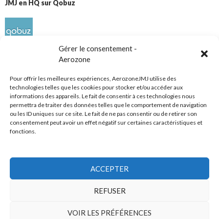
JMJ en HQ sur Qobuz
Gérer le consentement -
Aerozone
Pour offrir les meilleures expériences, AerozoneJMJ utilise des
technologies telles que les cookies pour stocker et/ou accéder aux
informations des appareils. Le fait de consentir à ces technologies nous
Réseaux sociaux
permettra de traiter des données telles que le comportement de navigation
ou les ID uniques sur ce site. Le fait de ne pas consentir ou de retirer son
consentement peut avoir un effet négatif sur certaines caractéristiques et
fonctions.
ACCEPTER
Tous droits réservés
REFUSER
AerozoneJMJ.fr
© Mars 2006-Août 2026
VOIR LES PRÉFÉRENCES