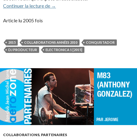
Gesaffelstein (Mike Lévy) (2015)
Continuer la lecture de
→
Article lu 2005 fois
2015
COLLABORATIONS ANNÉES 2010
CONQUISTADOR
DJ PRODUCTEUR
ELECTRONICA 1 [2015]
COLLABORATIONS
,
PARTENAIRES