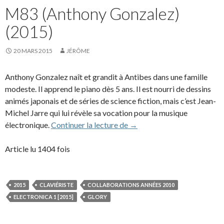
M83 (Anthony Gonzalez)
(2015)
20 MARS 2015
JÉRÔME
Anthony Gonzalez naît et grandit à Antibes dans une famille
modeste. Il apprend le piano dès 5 ans. Il est nourri de dessins
animés japonais et de séries de science fiction, mais c’est Jean-
Michel Jarre qui lui révèle sa vocation pour la musique
M83 (Anthony Gonzalez) (
électronique.
Continuer la lecture de
→
Article lu 1404 fois
2015
CLAVIÉRISTE
COLLABORATIONS ANNÉES 2010
ELECTRONICA 1 [2015]
GLORY