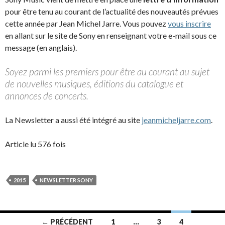
pour être tenu au courant de l’actualité des nouveautés prévues
cette année par Jean Michel Jarre. Vous pouvez
vous inscrire
en allant sur le site de Sony en renseignant votre e-mail sous ce
message (en anglais).
Soyez parmi les premiers pour être au courant au sujet
de nouvelles musiques, éditions du catalogue et
annonces de concerts.
La Newsletter a aussi été intégré au site
jeanmicheljarre.com
.
Article lu 576 fois
2015
NEWSLETTER SONY
Navigation
← PRÉCÉDENT
1
…
3
4