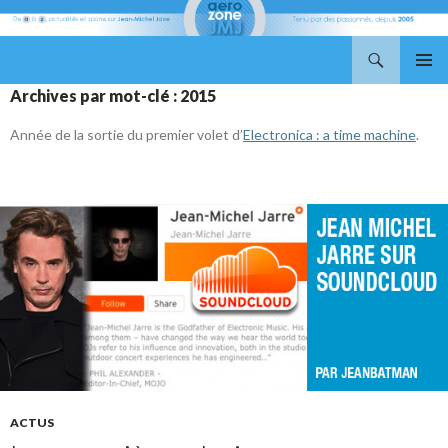
Recherche
Aerozone JMJ
ALLER
MENU
Archives par mot-clé : 2015
AU
PRINCI
CONTENU
Année de la sortie du premier volet d’
Electronica : a time machine
.
ACTUS