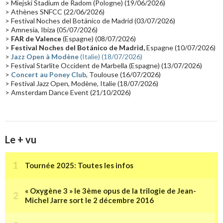
Passages radio
(16)
Vidéo Jarrecast
(16)
Synthé 80's
(16)
> Miejski Stadium de Radom (Pologne) (19/06/2026)
> Athènes SNFCC (22/06/2026)
Les concerts en Chine
(16)
Cinéma
(16)
Houston
(15)
Lyon
(15)
> Festival Noches del Botánico de Madrid (03/07/2026)
> Amnesia, Ibiza (05/07/2026)
Synthé Roland
(15)
Belgique
(15)
Récompense
(14)
>
FAR de Valence
(Espagne) (08/07/2026)
Collaborations 70's
(14)
Astronomie
(14)
France Inter
(14)
>
Festival Noches del Botánico de Madrid,
Espagne (10/07/2026)
>
Jazz Open à Modène
(Italie) (18/07/2026)
Tournée 2025
(14)
2024
(14)
Chine
(13)
> Festival Starlite Occident de Marbella (Espagne) (13/07/2026)
>
Concert au Poney Club
, Toulouse (16/07/2026)
> Festival Jazz Open, Modène, Italie (18/07/2026)
> Amsterdam Dance Event (21/10/2026)
Le + vu