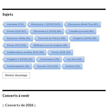
Sujets
Interview
(176)
Electronica 1 [2015]
(100)
Electronica World Tour
(97)
Promo 2016
(67)
Electronica 2 [2016]
(66)
Tracklist (concert)
(66)
Equinoxe infinity
(61)
Concerts en France
(59)
Oxygène [1976]
(56)
Promo 2015
(53)
Réflexions sur la musique
(38)
Collaborations années 2010
(36)
Promo 2018
(33)
Oxygène 3 [2016]
(32)
Confessions
(28)
Les fans
(28)
Autobiographie
(26)
Tournée 2010
(25)
Zoolook
(23)
Promo 2019
(23)
Avant "Oxygène"
(23)
Equinoxe
(21)
Vinyle
(21)
Montrer davantage
Emissions 2010
(21)
Disques rares
(20)
Synthé 70's
(20)
Album instrumental
(20)
Claviériste
(19)
Groupe de Recherche Musicale
(18)
France 2
(18)
Concerts à venir
Europe en concert
(17)
Critique
(17)
Coffret
(17)
Chronologie
(16)
:: Concerts de 2026 ::