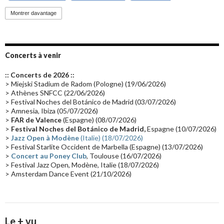
Promo 2019
(23)
Avant "Oxygène"
(23)
Equinoxe
(21)
Vinyle
(21)
Montrer davantage
Emissions 2010
(21)
Disques rares
(20)
Synthé 70's
(20)
Album instrumental
(20)
Claviériste
(19)
Groupe de Recherche Musicale
(18)
France 2
(18)
Concerts à venir
Europe en concert
(17)
Critique
(17)
Coffret
(17)
Chronologie
(16)
:: Concerts de 2026 ::
Passages radio
(16)
Vidéo Jarrecast
(16)
Synthé 80's
(16)
> Miejski Stadium de Radom (Pologne) (19/06/2026)
> Athènes SNFCC (22/06/2026)
Les concerts en Chine
(16)
Cinéma
(16)
Houston
(15)
Lyon
(15)
> Festival Noches del Botánico de Madrid (03/07/2026)
> Amnesia, Ibiza (05/07/2026)
Synthé Roland
(15)
Belgique
(15)
Récompense
(14)
>
FAR de Valence
(Espagne) (08/07/2026)
Collaborations 70's
(14)
Astronomie
(14)
France Inter
(14)
>
Festival Noches del Botánico de Madrid,
Espagne (10/07/2026)
>
Jazz Open à Modène
(Italie) (18/07/2026)
Tournée 2025
(14)
2024
(14)
Chine
(13)
> Festival Starlite Occident de Marbella (Espagne) (13/07/2026)
>
Concert au Poney Club
, Toulouse (16/07/2026)
> Festival Jazz Open, Modène, Italie (18/07/2026)
> Amsterdam Dance Event (21/10/2026)
Le + vu