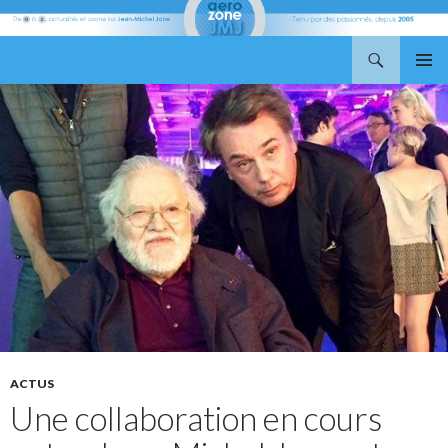
Recherche
Aerozone JMJ
ALLER
MENU
AU
PRINCI
CONTENU
ACTUS
Une collaboration en cours