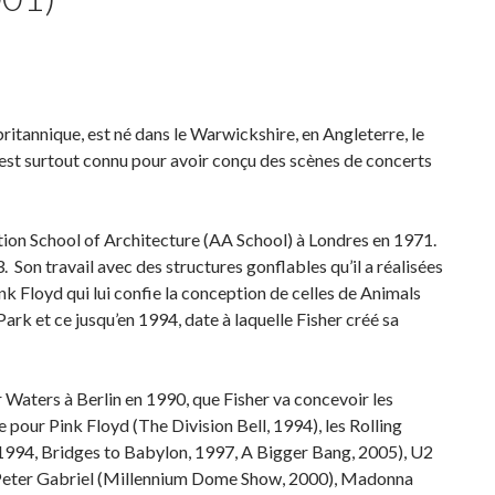
ritannique, est né dans le Warwickshire, en Angleterre, le
Il est surtout connu pour avoir conçu des scènes de concerts
ation School of Architecture (AA School) à Londres en 1971.
3. Son travail avec des structures gonflables qu’il a réalisées
k Floyd qui lui confie la conception de celles de Animals
Park et ce jusqu’en 1994, date à laquelle Fisher créé sa
 Waters à Berlin en 1990, que Fisher va concevoir les
 pour Pink Floyd (The Division Bell, 1994), les Rolling
1994, Bridges to Babylon, 1997, A Bigger Bang, 2005), U2
 Peter Gabriel (Millennium Dome Show, 2000), Madonna