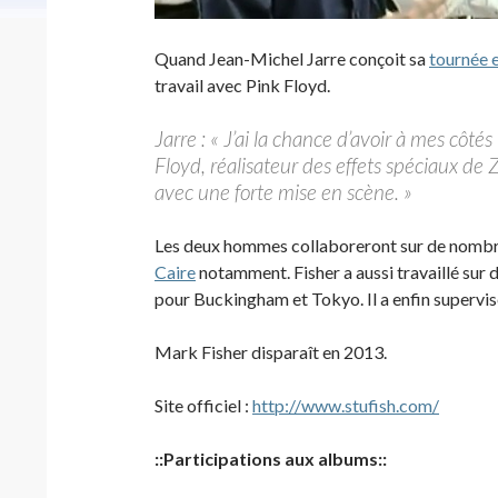
Quand Jean-Michel Jarre conçoit sa
tournée 
travail avec Pink Floyd.
Jarre : « J’ai la chance d’avoir à mes côt
Floyd, réalisateur des effets spéciaux de 
avec une forte mise en scène. »
Les deux hommes collaboreront sur de nombr
Caire
notamment. Fisher a aussi travaillé sur 
pour Buckingham et Tokyo. Il a enfin supervi
Mark Fisher disparaît en 2013.
Site officiel :
http://www.stufish.com/
::Participations aux albums::