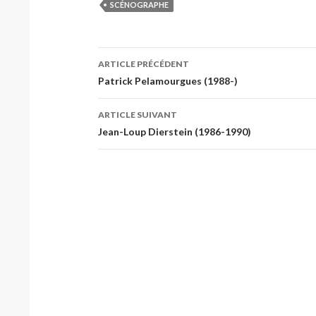
SCÉNOGRAPHE
Navigation
ARTICLE PRÉCÉDENT
des
Patrick Pelamourgues (1988-)
articles
ARTICLE SUIVANT
Jean-Loup Dierstein (1986-1990)