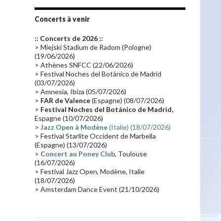
Tournée 2010
(25)
Zoolook
(23)
Promo 2019
(23)
Avant "Oxygène"
(23)
Concerts à venir
Equinoxe
(21)
Vinyle
(21)
:: Concerts de 2026 ::
Emissions 2010
(21)
Disques rares
(20)
> Miejski Stadium de Radom (Pologne)
(19/06/2026)
Synthé 70's
(20)
Album instrumental
(20)
> Athènes SNFCC (22/06/2026)
> Festival Noches del Botánico de Madrid
Claviériste
(19)
Groupe de Recherche Musicale
(18)
(03/07/2026)
France 2
(18)
Europe en concert
(17)
> Amnesia, Ibiza (05/07/2026)
>
FAR de Valence
(Espagne) (08/07/2026)
Critique
(17)
Coffret
(17)
Chronologie
(16)
>
Festival Noches del Botánico de Madrid,
Passages radio
(16)
Vidéo Jarrecast
(16)
Espagne (10/07/2026)
>
Jazz Open à Modène
(Italie) (18/07/2026)
Synthé 80's
(16)
Les concerts en Chine
(16)
> Festival Starlite Occident de Marbella
(Espagne) (13/07/2026)
Cinéma
(16)
Houston
(15)
Lyon
(15)
>
Concert au Poney Club
, Toulouse
Synthé Roland
(15)
Belgique
(15)
(16/07/2026)
> Festival Jazz Open, Modène, Italie
Récompense
(14)
Collaborations 70's
(14)
(18/07/2026)
> Amsterdam Dance Event (21/10/2026)
Astronomie
(14)
France Inter
(14)
Tournée 2025
(14)
2024
(14)
Chine
(13)