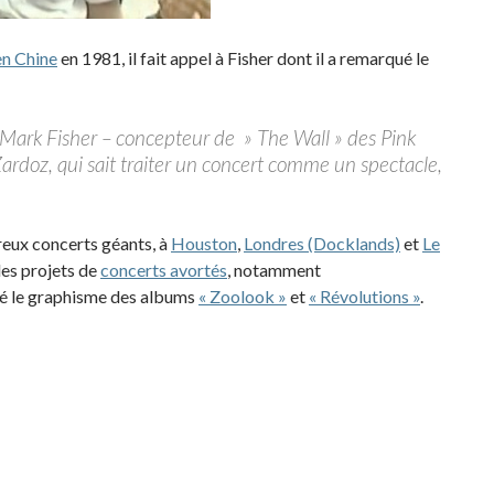
en Chine
en 1981, il fait appel à Fisher dont il a remarqué le
és Mark Fisher – concepteur de » The Wall » des Pink
Zardoz, qui sait traiter un concert comme un spectacle,
eux concerts géants, à
Houston
,
Londres (Docklands)
et
Le
des projets de
concerts avortés
, notamment
sé le graphisme des albums
« Zoolook »
et
« Révolutions »
.