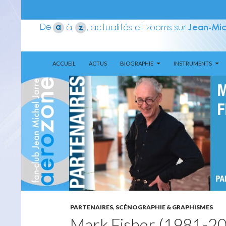
ALLER AU CONTENU
Recherche
Aerozone JMJ
ACCUEIL
ACTUS
BIOGRAPHIE
INSTRUMENTS
PARTENAIRES
,
SCÉNOGRAPHIE & GRAPHISMES
Mark Fisher (1981-2