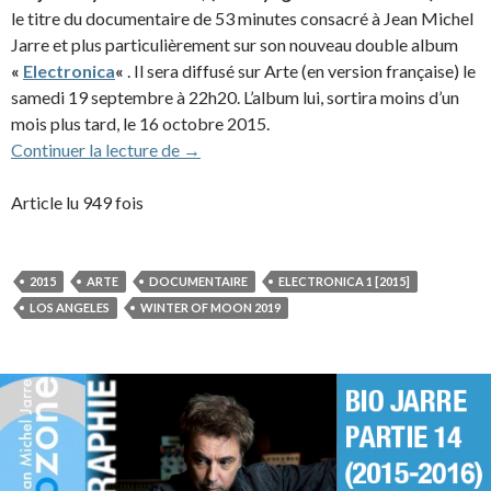
le titre du documentaire de 53 minutes consacré à Jean Michel
Jarre et plus particulièrement sur son nouveau double album
«
Electronica
«
. Il sera diffusé sur Arte (en version française) le
samedi 19 septembre à 22h20. L’album lui, sortira moins d’un
mois plus tard, le 16 octobre 2015.
Le 12 janvier 2019 à 00h10 sur Arte, docu
Continuer la lecture de
→
Article lu 949 fois
2015
ARTE
DOCUMENTAIRE
ELECTRONICA 1 [2015]
LOS ANGELES
WINTER OF MOON 2019