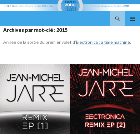
Recherche
Aerozone JMJ
ALLER
MENU
Archives par mot-clé : 2015
AU
PRINCI
CONTENU
Année de la sortie du premier volet d’
Electronica : a time machine
.