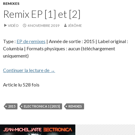
REMIXES
Remix EP [1] et [2]
VIDÉO
4 NOVEMBRE 2019
JÉRÔME
Type :
EP de remixes
| Année de sortie : 2015 | Label original :
Columbia | Formats physiques : aucun (téléchargement
uniquement)
Remix EP [1] et [2]
Continuer la lecture de
→
Article lu 528 fois
2015
ELECTRONICA 1 [2015]
REMIXES