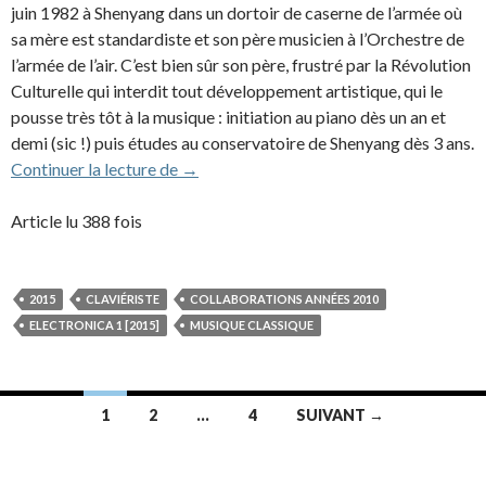
juin 1982 à Shenyang dans un dortoir de caserne de l’armée où
sa mère est standardiste et son père musicien à l’Orchestre de
l’armée de l’air. C’est bien sûr son père, frustré par la Révolution
Culturelle qui interdit tout développement artistique, qui le
pousse très tôt à la musique : initiation au piano dès un an et
demi (sic !) puis études au conservatoire de Shenyang dès 3 ans.
Lang Lang (2015)
Continuer la lecture de
→
Article lu 388 fois
2015
CLAVIÉRISTE
COLLABORATIONS ANNÉES 2010
ELECTRONICA 1 [2015]
MUSIQUE CLASSIQUE
Navigation
1
2
…
4
SUIVANT →
des