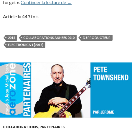
Boys Noize (2015)
forget ».
Continuer la lecture de
→
Article lu 443 fois
2015
COLLABORATIONS ANNÉES 2010
DJ PRODUCTEUR
ELECTRONICA 1 [2015]
COLLABORATIONS
,
PARTENAIRES