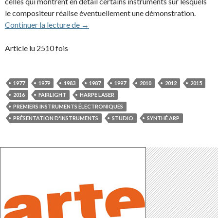
celles qui montrent en détail certains instruments sur lesquels
le compositeur réalise éventuellement une démonstration.
Les studios de Jean-Michel Jarre en vidéo
Continuer la lecture de
→
Article lu 2510 fois
1977
1979
1983
1987
1997
2010
2012
2015
2016
FAIRLIGHT
HARPE LASER
PREMIERS INSTRUMENTS ÉLECTRONIQUES
PRÉSENTATION D'INSTRUMENTS
STUDIO
SYNTHÉ ARP