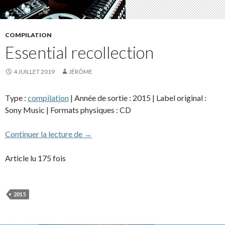
COMPILATION
Essential recollection
4 JUILLET 2019
JÉRÔME
Type :
compilation
| Année de sortie : 2015 | Label original :
Sony Music | Formats physiques : CD
Essential recollection
Continuer la lecture de
→
Article lu 175 fois
2015