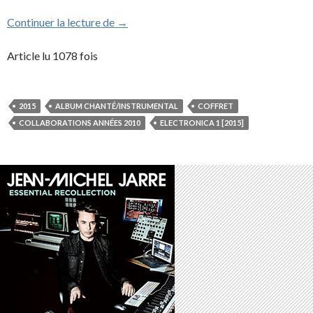
Electronica 1 : the time machine
Continuer la lecture de
→
Article lu 1078 fois
2015
ALBUM CHANTÉ/INSTRUMENTAL
COFFRET
COLLABORATIONS ANNÉES 2010
ELECTRONICA 1 [2015]