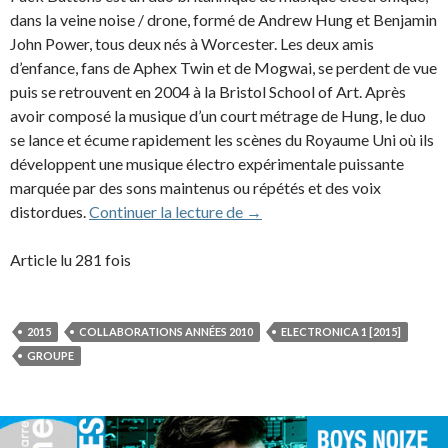
dans la veine noise / drone, formé de Andrew Hung et Benjamin
John Power, tous deux nés à Worcester. Les deux amis
d’enfance, fans de Aphex Twin et de Mogwai, se perdent de vue
puis se retrouvent en 2004 à la Bristol School of Art. Après
avoir composé la musique d’un court métrage de Hung, le duo
se lance et écume rapidement les scènes du Royaume Uni où ils
développent une musique électro expérimentale puissante
marquée par des sons maintenus ou répétés et des voix
Fuck Buttons (2015)
distordues.
Continuer la lecture de
→
Article lu 281 fois
2015
COLLABORATIONS ANNÉES 2010
ELECTRONICA 1 [2015]
GROUPE