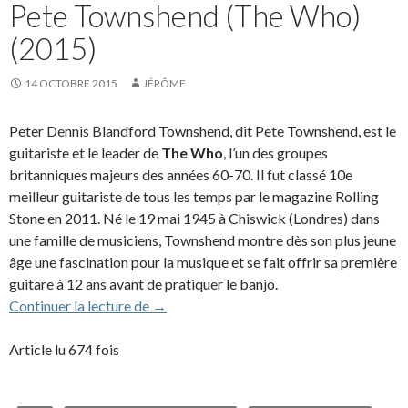
Pete Townshend (The Who)
(2015)
14 OCTOBRE 2015
JÉRÔME
Peter Dennis Blandford Townshend, dit Pete Townshend, est le
guitariste et le leader de
The Who
, l’un des groupes
britanniques majeurs des années 60-70. Il fut classé 10e
meilleur guitariste de tous les temps par le magazine Rolling
Stone en 2011. Né le 19 mai 1945 à Chiswick (Londres) dans
une famille de musiciens, Townshend montre dès son plus jeune
âge une fascination pour la musique et se fait offrir sa première
guitare à 12 ans avant de pratiquer le banjo.
Pete Townshend (The Who) (2015)
Continuer la lecture de
→
Article lu 674 fois