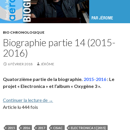
BIO CHRONOLOGIQUE
Biographie partie 14 (2015-
2016)
6 FÉVRIER 2018
JÉRÔME
Quatorzième partie de la biographie.
2015-2016
: Le
projet « Electronica » et l’album « Oxygène 3 ».
Biographie partie 14 (2015-2016)
Continuer la lecture de
→
Article lu 444 fois
2015
2016
2017
CISAC
ELECTRONICA 1 [2015]