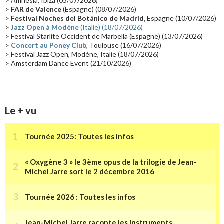
> Amnesia, Ibiza (05/07/2026)
>
FAR de Valence
(Espagne) (08/07/2026)
Collaborations 70's
(14)
Astronomie
(14)
France Inter
(14)
>
Festival Noches del Botánico de Madrid,
Espagne (10/07/2026)
>
Jazz Open à Modène
(Italie) (18/07/2026)
Tournée 2025
(14)
2024
(14)
Chine
(13)
> Festival Starlite Occident de Marbella (Espagne) (13/07/2026)
>
Concert au Poney Club
, Toulouse (16/07/2026)
> Festival Jazz Open, Modène, Italie (18/07/2026)
> Amsterdam Dance Event (21/10/2026)
Le + vu