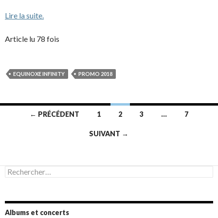
Lire la suite.
Article lu 78 fois
EQUINOXE INFINITY
PROMO 2018
Navigation
← PRÉCÉDENT
1
2
3
…
7
des
SUIVANT →
articles
Rechercher :
Albums et concerts