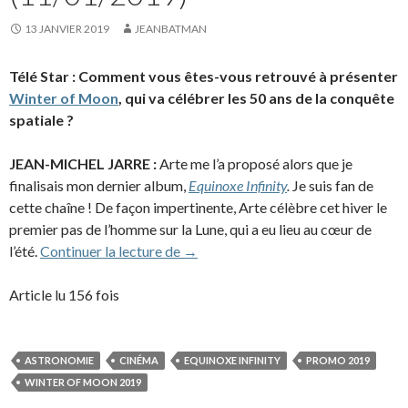
13 JANVIER 2019
JEANBATMAN
Télé Star : Comment vous êtes-vous retrouvé à présenter
Winter of Moon
, qui va célébrer les 50 ans de la conquête
spatiale ?
JEAN-MICHEL JARRE :
Arte me l’a proposé alors que je
finalisais mon dernier album,
Equinoxe Infinity
.
Je suis fan de
cette chaîne ! De façon impertinente, Arte célèbre cet hiver le
premier pas de l’homme sur la Lune, qui a eu lieu au cœur de
Interview à Téléstar (11/01/2019)
l’été.
Continuer la lecture de
→
Article lu 156 fois
ASTRONOMIE
CINÉMA
EQUINOXE INFINITY
PROMO 2019
WINTER OF MOON 2019