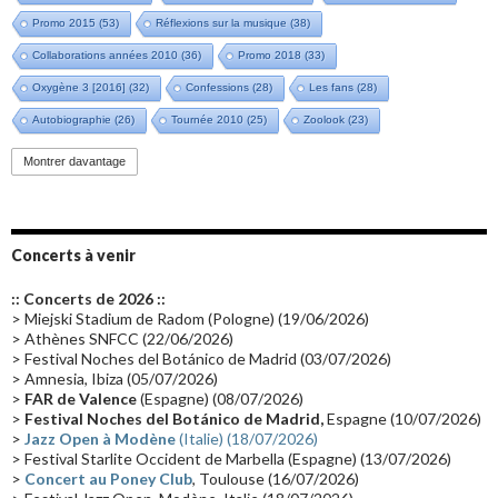
Promo 2015
(53)
Réflexions sur la musique
(38)
Collaborations années 2010
(36)
Promo 2018
(33)
Oxygène 3 [2016]
(32)
Confessions
(28)
Les fans
(28)
Autobiographie
(26)
Tournée 2010
(25)
Zoolook
(23)
Promo 2019
(23)
Avant "Oxygène"
(23)
Equinoxe
(21)
Vinyle
(21)
Montrer davantage
Emissions 2010
(21)
Disques rares
(20)
Synthé 70's
(20)
Album instrumental
(20)
Claviériste
(19)
Groupe de Recherche Musicale
(18)
France 2
(18)
Concerts à venir
Europe en concert
(17)
Critique
(17)
Coffret
(17)
Chronologie
(16)
:: Concerts de 2026 ::
Passages radio
(16)
Vidéo Jarrecast
(16)
Synthé 80's
(16)
> Miejski Stadium de Radom (Pologne) (19/06/2026)
> Athènes SNFCC (22/06/2026)
Les concerts en Chine
(16)
Cinéma
(16)
Houston
(15)
Lyon
(15)
> Festival Noches del Botánico de Madrid (03/07/2026)
> Amnesia, Ibiza (05/07/2026)
Synthé Roland
(15)
Belgique
(15)
Récompense
(14)
>
FAR de Valence
(Espagne) (08/07/2026)
Collaborations 70's
(14)
Astronomie
(14)
France Inter
(14)
>
Festival Noches del Botánico de Madrid,
Espagne (10/07/2026)
>
Jazz Open à Modène
(Italie) (18/07/2026)
Tournée 2025
(14)
2024
(14)
Chine
(13)
> Festival Starlite Occident de Marbella (Espagne) (13/07/2026)
>
Concert au Poney Club
, Toulouse (16/07/2026)