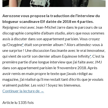
Aerozone vous propose la traduction de l’interview du
blogueur scandinave Elf datée de 2018 en 4 parties.
Rejoignez-moi avec Jean-Michel Jarre dans le parcours de sa
discographie complète d’album studio, alors que nous sommes
assis à discuter dans son appartement parisien. Vous croyez
qu’Oxygène
*
était son premier album ? Alors attendez-vous à
une surprise ! Une discussion fascinante avec le vrai innovateur,
qui vient de sortir son dernier album Equinoxe Infinity
*
. C’est la
première partie d’une longue interview que j’ai faite avec JMJ
dans son appartement parisien le 9 novembre 2018. Après
avoir remis en main propre le texte que j’avais rédigé au
magazine, j’ai réalisé qu’il me restait tant d‘écrits que je voulais
vraiment publier. Les voici ! Soyez les bienvenus.
Interview discographique (partie 1/4) de 
Continuer la lecture de
→
Article lu 1335 fois