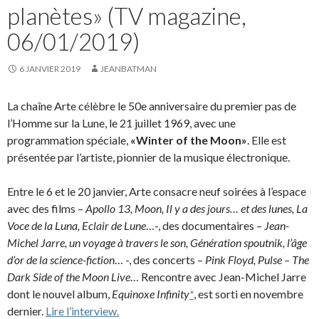
planètes» (TV magazine,
06/01/2019)
6 JANVIER 2019
JEANBATMAN
La chaîne Arte célèbre le 50e anniversaire du premier pas de
l’Homme sur la Lune, le 21 juillet 1969, avec une
programmation spéciale,
«Winter of the Moon»
. Elle est
présentée par l’artiste, pionnier de la musique électronique.
Entre le 6 et le 20 janvier, Arte consacre neuf soirées à l’espace
avec des films –
Apollo 13, Moon, Il y a des jours… et des lunes, La
Voce de la Luna, Eclair de Lune
…-, des documentaires –
Jean-
Michel Jarre, un voyage à travers le son, Génération spoutnik, l’âge
d’or de la science-fiction
… -, des concerts –
Pink Floyd, Pulse – The
Dark Side of the Moon Live
… Rencontre avec Jean-Michel Jarre
dont le nouvel album,
Equinoxe Infinity
*
, est sorti en novembre
dernier.
Lire l’interview.