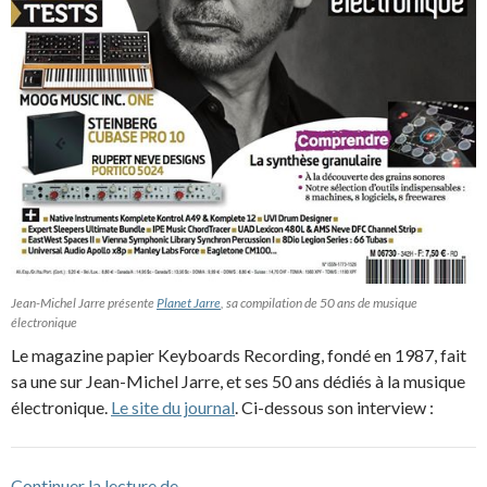
Jean-Michel Jarre présente
Planet Jarre
, sa compilation de 50 ans de musique
électronique
Le magazine papier Keyboards Recording, fondé en 1987, fait
sa une sur Jean-Michel Jarre, et ses 50 ans dédiés à la musique
électronique.
Le site du journal
. Ci-dessous son interview :
JMJ à la une de Keyboards Recording d
Continuer la lecture de
→