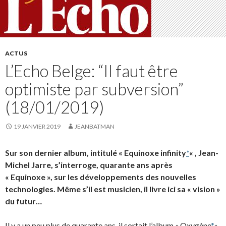
ACTUS
L’Echo Belge: “Il faut être
optimiste par subversion”
(18/01/2019)
19 JANVIER 2019
JEANBATMAN
Sur son dernier album, intitulé « Equinoxe infinity
*
« , Jean-
Michel Jarre, s’interroge, quarante ans après
« Equinoxe », sur les développements des nouvelles
technologies. Même s’il est musicien, il livre ici sa « vision »
du futur…
Il y a un peu plus de quarante ans, il sortait l’album « Oxygène
*
« ,