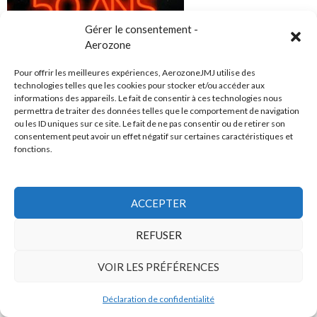
Gérer le consentement -
Aerozone
Pour offrir les meilleures expériences, AerozoneJMJ utilise des
> Technique
technologies telles que les cookies pour stocker et/ou accéder aux
Les synthés de Jean Michel Jarre à travers le temps
informations des appareils. Le fait de consentir à ces technologies nous
L'histoire de Jarre technologies
permettra de traiter des données telles que le comportement de navigation
Lexique technique
ou les ID uniques sur ce site. Le fait de ne pas consentir ou de retirer son
Comprendre la harpe laser
consentement peut avoir un effet négatif sur certaines caractéristiques et
fonctions.
ACCEPTER
REFUSER
VOIR LES PRÉFÉRENCES
> Comptes-rendus de concerts
Compte-rendu du concert de Baalbeck, Liban (2016)
Compte-rendu du concert de Monaco (2011)
Déclaration de confidentialité
Bilan de la tournée <2011>