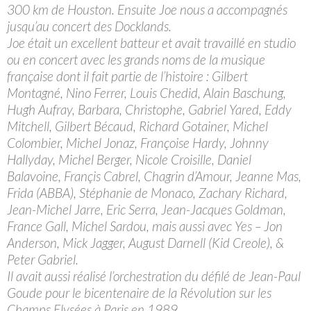
300 km de Houston. Ensuite Joe nous a accompagnés
jusqu’au concert des Docklands.
Joe était un excellent batteur et avait travaillé en studio
ou en concert avec les grands noms de la musique
française dont il fait partie de l’histoire : Gilbert
Montagné, Nino Ferrer, Louis Chedid, Alain Baschung,
Hugh Aufray, Barbara, Christophe, Gabriel Yared, Eddy
Mitchell, Gilbert Bécaud, Richard Gotainer, Michel
Colombier, Michel Jonaz, Françoise Hardy, Johnny
Hallyday, Michel Berger, Nicole Croisille, Daniel
Balavoine, Françis Cabrel, Chagrin d’Amour, Jeanne Mas,
Frida (ABBA), Stéphanie de Monaco, Zachary Richard,
Jean-Michel Jarre, Eric Serra, Jean-Jacques Goldman,
France Gall, Michel Sardou, mais aussi avec Yes – Jon
Anderson, Mick Jagger, August Darnell (Kid Creole), &
Peter Gabriel.
Il avait aussi réalisé l’orchestration du défilé de Jean-Paul
Goude pour le bicentenaire de la Révolution sur les
Champs Elysées à Paris en 1989.