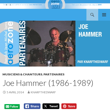
Recherche
Aerozone JMJ
ALLER
MENU
AU
PRINCI
CONTENU
MUSICIENS & CHANTEURS
,
PARTENAIRES
Joe Hammer (1986-1989)
5 AVRIL 2014
KNARFTHEDWARF