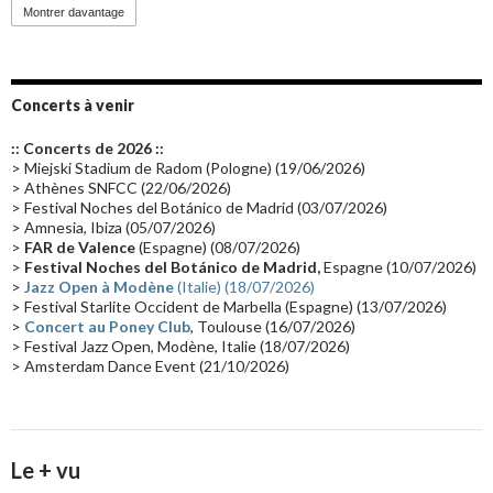
Promo 2019
(23)
Avant "Oxygène"
(23)
Equinoxe
(21)
Vinyle
(21)
Montrer davantage
Emissions 2010
(21)
Disques rares
(20)
Synthé 70's
(20)
Album instrumental
(20)
Claviériste
(19)
Groupe de Recherche Musicale
(18)
France 2
(18)
Concerts à venir
Europe en concert
(17)
Critique
(17)
Coffret
(17)
Chronologie
(16)
:: Concerts de 2026 ::
Passages radio
(16)
Vidéo Jarrecast
(16)
Synthé 80's
(16)
> Miejski Stadium de Radom (Pologne) (19/06/2026)
> Athènes SNFCC (22/06/2026)
Les concerts en Chine
(16)
Cinéma
(16)
Houston
(15)
Lyon
(15)
> Festival Noches del Botánico de Madrid (03/07/2026)
> Amnesia, Ibiza (05/07/2026)
Synthé Roland
(15)
Belgique
(15)
Récompense
(14)
>
FAR de Valence
(Espagne) (08/07/2026)
Collaborations 70's
(14)
Astronomie
(14)
France Inter
(14)
>
Festival Noches del Botánico de Madrid,
Espagne (10/07/2026)
>
Jazz Open à Modène
(Italie) (18/07/2026)
Tournée 2025
(14)
2024
(14)
Chine
(13)
> Festival Starlite Occident de Marbella (Espagne) (13/07/2026)
>
Concert au Poney Club
, Toulouse (16/07/2026)
> Festival Jazz Open, Modène, Italie (18/07/2026)
> Amsterdam Dance Event (21/10/2026)
Le + vu