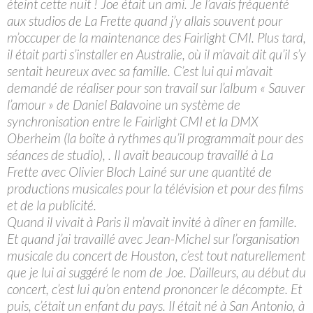
éteint cette nuit ! Joe était un ami. Je l’avais fréquenté
aux studios de La Frette quand j’y allais souvent pour
m’occuper de la maintenance des Fairlight CMI. Plus tard,
il était parti s’installer en Australie, où il m’avait dit qu’il s’y
sentait heureux avec sa famille. C’est lui qui m’avait
demandé de réaliser pour son travail sur l’album « Sauver
l’amour » de Daniel Balavoine un système de
synchronisation entre le Fairlight CMI et la DMX
Oberheim (la boîte à rythmes qu’il programmait pour des
séances de studio), . Il avait beaucoup travaillé à La
Frette avec Olivier Bloch Lainé sur une quantité de
productions musicales pour la télévision et pour des films
et de la publicité.
Quand il vivait à Paris il m’avait invité à dîner en famille.
Et quand j’ai travaillé avec Jean-Michel sur l’organisation
musicale du concert de Houston, c’est tout naturellement
que je lui ai suggéré le nom de Joe. D’ailleurs, au début du
concert, c’est lui qu’on entend prononcer le décompte. Et
puis, c’était un enfant du pays. Il était né à San Antonio, à