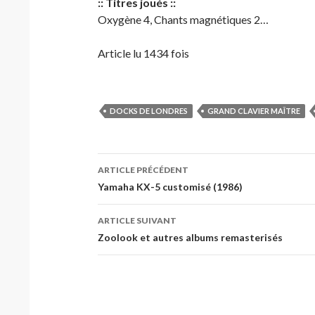
:: Titres joués ::
Oxygène 4, Chants magnétiques 2…
Article lu 1434 fois
DOCKS DE LONDRES
GRAND CLAVIER MAÎTRE
Navigation
ARTICLE PRÉCÉDENT
des
Yamaha KX-5 customisé (1986)
articles
ARTICLE SUIVANT
Zoolook et autres albums remasterisés