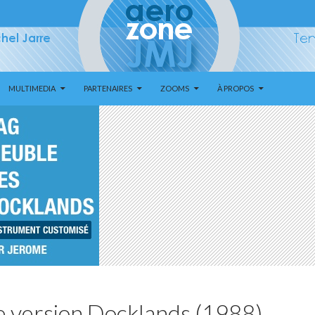
MULTIMEDIA
PARTENAIRES
ZOOMS
À PROPOS
re version Docklands (1988)