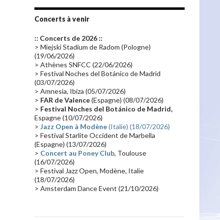
Tournée 2010
(25)
Zoolook
(23)
Promo 2019
(23)
Avant "Oxygène"
(23)
Concerts à venir
Equinoxe
(21)
Vinyle
(21)
:: Concerts de 2026 ::
Emissions 2010
(21)
Disques rares
(20)
> Miejski Stadium de Radom (Pologne)
(19/06/2026)
Synthé 70's
(20)
Album instrumental
(20)
> Athènes SNFCC (22/06/2026)
> Festival Noches del Botánico de Madrid
Claviériste
(19)
Groupe de Recherche Musicale
(18)
(03/07/2026)
France 2
(18)
Europe en concert
(17)
> Amnesia, Ibiza (05/07/2026)
>
FAR de Valence
(Espagne) (08/07/2026)
Critique
(17)
Coffret
(17)
Chronologie
(16)
>
Festival Noches del Botánico de Madrid,
Passages radio
(16)
Vidéo Jarrecast
(16)
Espagne (10/07/2026)
>
Jazz Open à Modène
(Italie) (18/07/2026)
Synthé 80's
(16)
Les concerts en Chine
(16)
> Festival Starlite Occident de Marbella
(Espagne) (13/07/2026)
Cinéma
(16)
Houston
(15)
Lyon
(15)
>
Concert au Poney Club
, Toulouse
Synthé Roland
(15)
Belgique
(15)
(16/07/2026)
> Festival Jazz Open, Modène, Italie
Récompense
(14)
Collaborations 70's
(14)
(18/07/2026)
> Amsterdam Dance Event (21/10/2026)
Astronomie
(14)
France Inter
(14)
Tournée 2025
(14)
2024
(14)
Chine
(13)