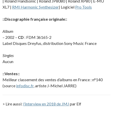
| Roland Handsonic | Roland JP8080 | Roland XP80 | E-MU
XL7 |
RMI Harmonic Synthesizer
| Logiciel
Pro Tools
::Discographie française originale::
Album
– 2002 –
CD
: FDM 36165-2
Label Disques Dreyfus, distribution Sony Music France
Singles
Aucun
::Ventes::
Meilleur classement des ventes d’albums en France : n°140
(source
infodisc.fr
, artiste J-Michel JARRE)
> Lire aussi:
l’interview en 2018 de JMJ
par Elf