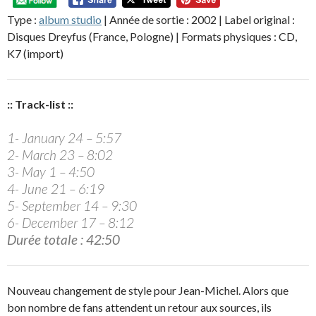
Type :
album studio
| Année de sortie : 2002 | Label original :
Disques Dreyfus (France, Pologne) | Formats physiques : CD,
K7 (import)
:: Track-list ::
1- January 24 – 5:57
2- March 23 – 8:02
3- May 1 – 4:50
4- June 21 – 6:19
5- September 14 – 9:30
6- December 17 – 8:12
Durée totale : 42:50
Nouveau changement de style pour Jean-Michel. Alors que
bon nombre de fans attendent un retour aux sources, ils