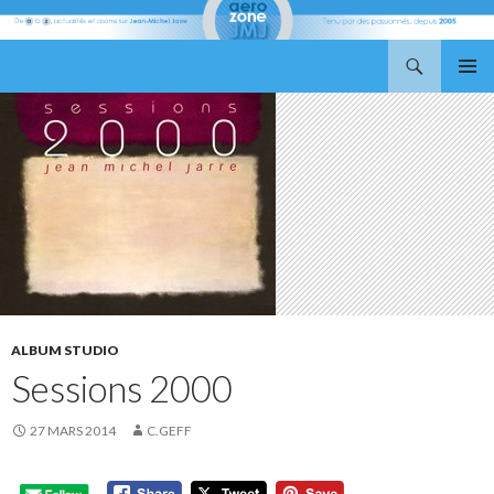
Recherche
Aerozone JMJ
ALLER
MENU
AU
PRINCI
CONTENU
ALBUM STUDIO
Sessions 2000
27 MARS 2014
C.GEFF