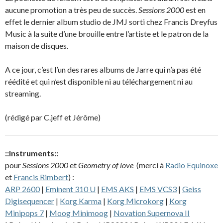
aucune promotion a très peu de succès.
Sessions 2000
est en
effet le dernier album studio de JMJ sorti chez Francis Dreyfus
Music à la suite d’une brouille entre l’artiste et le patron de la
maison de disques.
A ce jour, c’est l’un des rares albums de Jarre qui n’a pas été
réédité et qui n’est disponible ni au téléchargement ni au
streaming.
(rédigé par C.jeff et Jérôme)
::Instruments::
pour
Sessions 2000
et
Geometry of love
(merci à
Radio Equinoxe
et
Francis Rimbert
) :
ARP 2600
|
Eminent 310 U
|
EMS AKS
|
EMS VCS3
|
Geiss
Digisequencer
|
Korg Karma
|
Korg Microkorg
|
Korg
Minipops 7
|
Moog Minimoog
|
Novation Supernova II