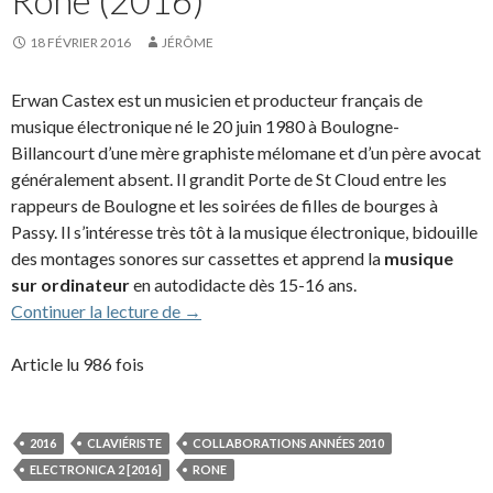
18 FÉVRIER 2016
JÉRÔME
Erwan Castex est un musicien et producteur français de
musique électronique né le 20 juin 1980 à Boulogne-
Billancourt d’une mère graphiste mélomane et d’un père avocat
généralement absent. Il grandit Porte de St Cloud entre les
rappeurs de Boulogne et les soirées de filles de bourges à
Passy. Il s’intéresse très tôt à la musique électronique, bidouille
des montages sonores sur cassettes et apprend la
musique
sur ordinateur
en autodidacte dès 15-16 ans.
Rone (2016)
Continuer la lecture de
→
Article lu 986 fois
2016
CLAVIÉRISTE
COLLABORATIONS ANNÉES 2010
ELECTRONICA 2 [2016]
RONE