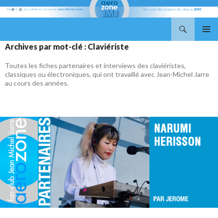
Recherche
Aerozone JMJ
ALLER
MENU
Archives par mot-clé : Claviériste
AU
PRINCI
CONTENU
Toutes les fiches partenaires et interviews des claviéristes,
classiques ou électroniques, qui ont travaillé avec Jean-Michel Jarre
au cours des années.