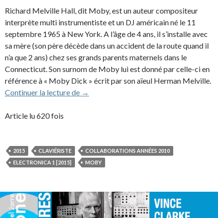
Richard Melville Hall, dit Moby, est un auteur compositeur
interprète multi instrumentiste et un DJ américain né le 11
septembre 1965 à New York. A l’âge de 4 ans, il s’installe avec
sa mère (son père décède dans un accident de la route quand il
n’a que 2 ans) chez ses grands parents maternels dans le
Connecticut. Son surnom de Moby lui est donné par celle-ci en
référence à « Moby Dick » écrit par son aïeul Herman Melville.
Moby (2015)
Continuer la lecture de
→
Article lu 620 fois
2015
CLAVIÉRISTE
COLLABORATIONS ANNÉES 2010
ELECTRONICA 1 [2015]
MOBY