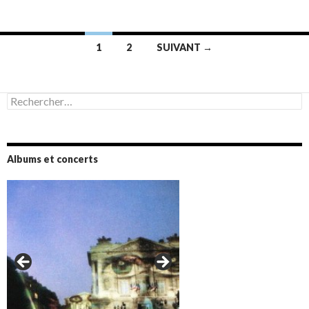
Navigation
1
2
SUIVANT →
des
articles
Rechercher :
Albums et concerts