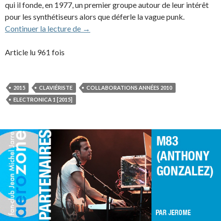
qui il fonde, en 1977, un premier groupe autour de leur intérêt
pour les synthétiseurs alors que déferle la vague punk.
Vince Clarke (Erasure) (2015)
Continuer la lecture de
→
Article lu 961 fois
2015
CLAVIÉRISTE
COLLABORATIONS ANNÉES 2010
ELECTRONICA 1 [2015]