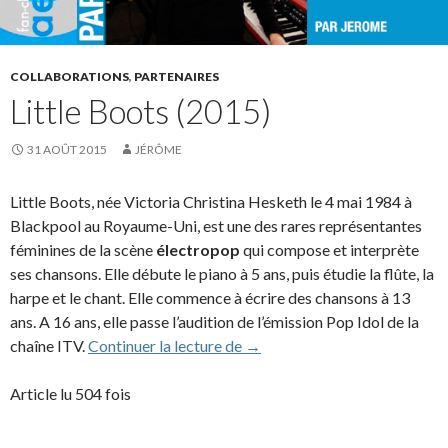
COLLABORATIONS
,
PARTENAIRES
Little Boots (2015)
31 AOÛT 2015
JÉRÔME
Little Boots, née Victoria Christina Hesketh le 4 mai 1984 à
Blackpool au Royaume-Uni, est une des rares représentantes
féminines de la scène
électropop
qui compose et interprète
ses chansons. Elle débute le piano à 5 ans, puis étudie la flûte, la
harpe et le chant. Elle commence à écrire des chansons à 13
ans. A 16 ans, elle passe l’audition de l’émission Pop Idol de la
Little Boots (2015)
chaîne ITV.
Continuer la lecture de
→
Article lu 504 fois