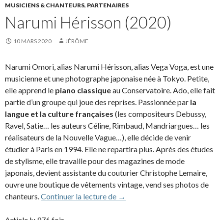
MUSICIENS & CHANTEURS
,
PARTENAIRES
Narumi Hérisson (2020)
10 MARS 2020
JÉRÔME
Narumi Omori, alias Narumi Hérisson, alias Vega Voga, est une
musicienne et une photographe japonaise née à Tokyo. Petite,
elle apprend le
piano classique
au Conservatoire. Ado, elle fait
partie d’un groupe qui joue des reprises. Passionnée par
la
langue et la culture françaises
(les compositeurs Debussy,
Ravel, Satie… les auteurs Céline, Rimbaud, Mandriargues… les
réalisateurs de la Nouvelle Vague…), elle décide de venir
étudier à Paris en 1994. Elle ne repartira plus. Après des études
de stylisme, elle travaille pour des magazines de mode
japonais, devient assistante du couturier Christophe Lemaire,
ouvre une boutique de vêtements vintage, vend ses photos de
Narumi Hérisson (2020)
chanteurs.
Continuer la lecture de
→
Article lu 976 fois