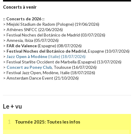
Groupe de Recherche Musicale
(18)
France 2
(18)
Concerts à venir
Europe en concert
(17)
Critique
(17)
Coffret
(17)
Chronologie
(16)
:: Concerts de 2026 ::
Passages radio
(16)
Vidéo Jarrecast
(16)
Synthé 80's
(16)
> Miejski Stadium de Radom (Pologne) (19/06/2026)
> Athènes SNFCC (22/06/2026)
Les concerts en Chine
(16)
Cinéma
(16)
Houston
(15)
Lyon
(15)
> Festival Noches del Botánico de Madrid (03/07/2026)
> Amnesia, Ibiza (05/07/2026)
Synthé Roland
(15)
Belgique
(15)
Récompense
(14)
>
FAR de Valence
(Espagne) (08/07/2026)
Collaborations 70's
(14)
Astronomie
(14)
France Inter
(14)
>
Festival Noches del Botánico de Madrid,
Espagne (10/07/2026)
>
Jazz Open à Modène
(Italie) (18/07/2026)
Tournée 2025
(14)
2024
(14)
Chine
(13)
> Festival Starlite Occident de Marbella (Espagne) (13/07/2026)
>
Concert au Poney Club
, Toulouse (16/07/2026)
> Festival Jazz Open, Modène, Italie (18/07/2026)
> Amsterdam Dance Event (21/10/2026)
Le + vu