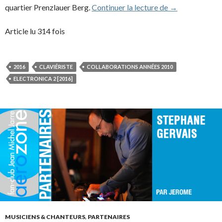
Siriusmo (2016
quartier Prenzlauer Berg.
Continuer la lecture de
→
Article lu 314 fois
2016
CLAVIÉRISTE
COLLABORATIONS ANNÉES 2010
ELECTRONICA 2 [2016]
MUSICIENS & CHANTEURS
,
PARTENAIRES