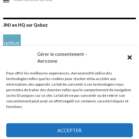
JMJ en HQ sur Qobuz
Gérer le consentement -
Aerozone
Pour offrir les meilleures expériences, AerozoneJMJ utilise des
technologies telles que les cookies pour stocker et/ou accéder aux
informations des appareils. Le fait de consentir à ces technologies nous
Réseaux sociaux
permettra de traiter des données telles que le comportement de navigation
ou les ID uniques sur ce site. Le fait de ne pas consentir ou de retirer son
consentement peut avoir un effet négatif sur certaines caractéristiques et
fonctions.
ACCEPTER
Tous droits réservés