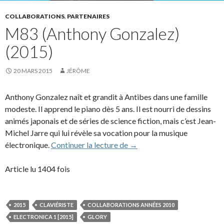
COLLABORATIONS
,
PARTENAIRES
M83 (Anthony Gonzalez)
(2015)
20 MARS 2015
JÉRÔME
Anthony Gonzalez naît et grandit à Antibes dans une famille
modeste. Il apprend le piano dès 5 ans. Il est nourri de dessins
animés japonais et de séries de science fiction, mais c’est Jean-
Michel Jarre qui lui révèle sa vocation pour la musique
M83 (Anthony Gonzalez) (
électronique.
Continuer la lecture de
→
Article lu 1404 fois
2015
CLAVIÉRISTE
COLLABORATIONS ANNÉES 2010
ELECTRONICA 1 [2015]
GLORY