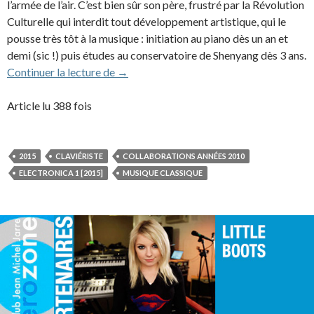
l’armée de l’air. C’est bien sûr son père, frustré par la Révolution
Culturelle qui interdit tout développement artistique, qui le
pousse très tôt à la musique : initiation au piano dès un an et
demi (sic !) puis études au conservatoire de Shenyang dès 3 ans.
Lang Lang (2015)
Continuer la lecture de
→
Article lu 388 fois
2015
CLAVIÉRISTE
COLLABORATIONS ANNÉES 2010
ELECTRONICA 1 [2015]
MUSIQUE CLASSIQUE