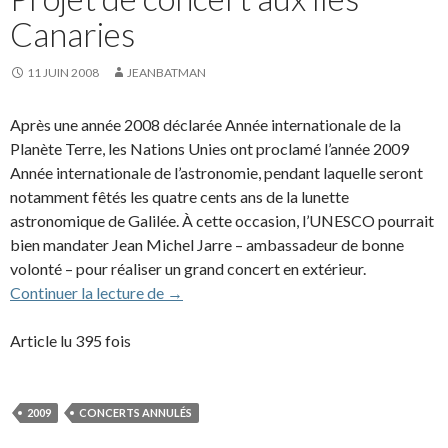
Canaries
11 JUIN 2008
JEANBATMAN
Après une année 2008 déclarée Année internationale de la
Planète Terre, les Nations Unies ont proclamé l’année 2009
Année internationale de l’astronomie, pendant laquelle seront
notamment fêtés les quatre cents ans de la lunette
astronomique de Galilée. À cette occasion, l’UNESCO pourrait
bien mandater Jean Michel Jarre – ambassadeur de bonne
volonté – pour réaliser un grand concert en extérieur.
Projet de concert aux îles Canaries
Continuer la lecture de
→
Article lu 395 fois
2009
CONCERTS ANNULÉS