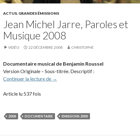
ACTUS
,
GRANDES ÉMISSIONS
Jean Michel Jarre, Paroles et
Musique 2008
VIDÉO
22 DÉCEMBRE 2008
CHRISTOPHE
Documentaire musical de Benjamin Roussel
Version Originale – Sous-titrée. Descriptif :
Jean Michel Jarre, Paroles et Musique 2
Continuer la lecture de
→
Article lu 537 fois
2008
DOCUMENTAIRE
EMISSIONS 2000