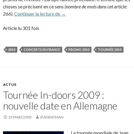
choses se précisent en ce sens
(nombre de mots dans cet article:
Jarre de retour en concert dans tout
266
).
Continuer la lecture de
→
Article lu 301 fois
2010
CONCERTS EN FRANCE
PROMO 2010
TOURNÉE 2010
ACTUS
Tournée In-doors 2009 :
nouvelle date en Allemagne
15 MARS 2009
JEANBATMAN
La tournée mondiale de Jean