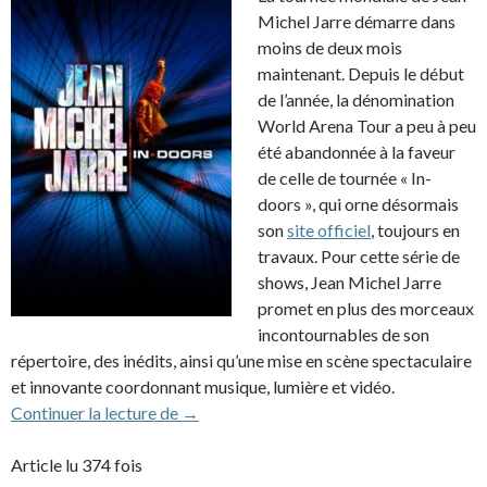
Michel Jarre démarre dans
moins de deux mois
maintenant. Depuis le début
de l’année, la dénomination
World Arena Tour a peu à peu
été abandonnée à la faveur
de celle de tournée « In-
doors », qui orne désormais
son
site officiel
, toujours en
travaux. Pour cette série de
shows, Jean Michel Jarre
promet en plus des morceaux
incontournables de son
répertoire, des inédits, ainsi qu’une mise en scène spectaculaire
et innovante coordonnant musique, lumière et vidéo.
Tournée In-doors 2009 : nouvelle date e
Continuer la lecture de
→
Article lu 374 fois