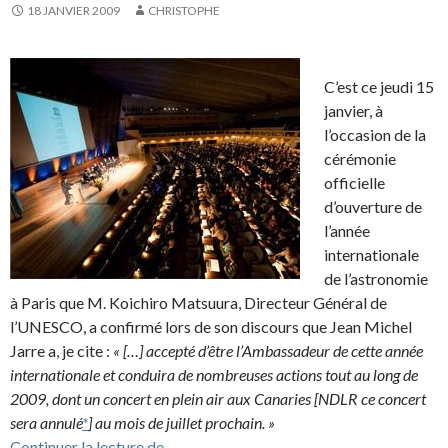
18 JANVIER 2009
CHRISTOPHE
C’est ce jeudi 15
janvier, à
l’occasion de la
cérémonie
officielle
d’ouverture de
l’année
internationale
de l’astronomie
à Paris que M. Koichiro Matsuura, Directeur Général de
l’UNESCO, a confirmé lors de son discours que Jean Michel
Jarre a, je cite :
« […] accepté d’être l’Ambassadeur de cette année
internationale et conduira de nombreuses actions tout au long de
2009, dont un concert en plein air aux Canaries [NDLR ce concert
sera annulé
*
] au mois de juillet prochain. »
JMJ ambassadeur de l’année de l’astron
Continuer la lecture de
→