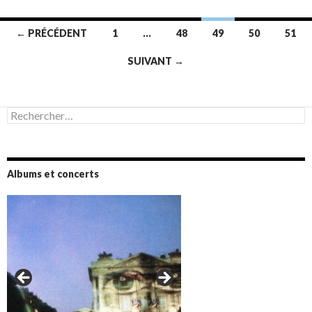
Navigation
← PRÉCÉDENT
1
…
48
49
50
51
des
SUIVANT →
articles
Rechercher :
Albums et concerts