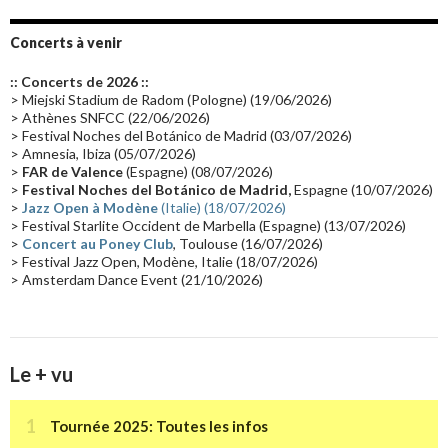
Album instrumental
(20)
Claviériste
(19)
Groupe de Recherche Musicale
(18)
France 2
(18)
Concerts à venir
Europe en concert
(17)
Critique
(17)
Coffret
(17)
Chronologie
(16)
:: Concerts de 2026 ::
Passages radio
(16)
Vidéo Jarrecast
(16)
Synthé 80's
(16)
> Miejski Stadium de Radom (Pologne) (19/06/2026)
> Athènes SNFCC (22/06/2026)
Les concerts en Chine
(16)
Cinéma
(16)
Houston
(15)
Lyon
(15)
> Festival Noches del Botánico de Madrid (03/07/2026)
> Amnesia, Ibiza (05/07/2026)
Synthé Roland
(15)
Belgique
(15)
Récompense
(14)
>
FAR de Valence
(Espagne) (08/07/2026)
Collaborations 70's
(14)
Astronomie
(14)
France Inter
(14)
>
Festival Noches del Botánico de Madrid,
Espagne (10/07/2026)
>
Jazz Open à Modène
(Italie) (18/07/2026)
Tournée 2025
(14)
2024
(14)
Chine
(13)
> Festival Starlite Occident de Marbella (Espagne) (13/07/2026)
>
Concert au Poney Club
, Toulouse (16/07/2026)
> Festival Jazz Open, Modène, Italie (18/07/2026)
> Amsterdam Dance Event (21/10/2026)
Le + vu