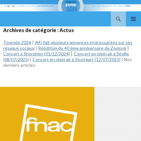
Recherche
Aerozone JMJ
ALLER
MENU
Archives de catégorie : Actus
AU
PRINCI
CONTENU
Tournée 2026
|
JMJ fait plusieurs annonces intéressantes sur ses
réseaux sociaux
|
Réédition du 40 ème anniversaire de Zoolook
⎢
Concert à Shenzhen (31/12/2024)
⎢
Concert en plein air à Séville
(08/07/2025)
|
Concert en plein air à Stuttgart (12/07/2025)
| Nos
derniers articles: