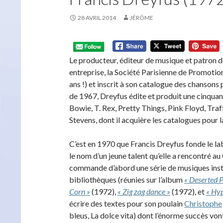
28 AVRIL 2014
JÉRÔME
Le producteur, éditeur de musique et patron 
entreprise, la Société Parisienne de Promotion
ans !) et inscrit à son catalogue des chansons 
de 1967, Dreyfus édite et produit une cinquan
Bowie, T. Rex, Pretty Things, Pink Floyd, Traff
Stevens, dont il acquière les catalogues pour l
C’est en 1970 que Francis Dreyfus fonde le la
le nom d’un jeune talent qu’elle a rencontré a
commande d’abord une série de musiques instr
bibliothèques (réunies sur l’album
« Deserted P
Corn »
(1972),
« Zig zag dance »
(1972), et
« Hy
écrire des textes pour son poulain
Christophe
bleus, La dolce vita) dont l’énorme succès vont