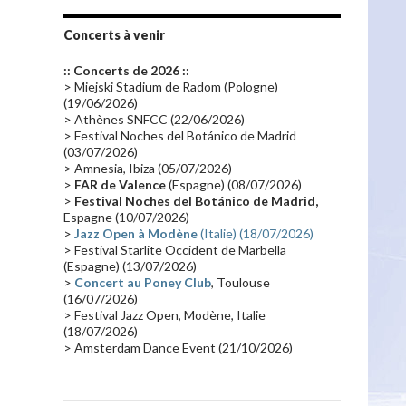
Tournée 2010
(25)
Zoolook
(23)
Promo 2019
(23)
Avant "Oxygène"
(23)
Concerts à venir
Equinoxe
(21)
Vinyle
(21)
:: Concerts de 2026 ::
Emissions 2010
(21)
Disques rares
(20)
> Miejski Stadium de Radom (Pologne)
(19/06/2026)
Synthé 70's
(20)
Album instrumental
(20)
> Athènes SNFCC (22/06/2026)
> Festival Noches del Botánico de Madrid
Claviériste
(19)
Groupe de Recherche Musicale
(18)
(03/07/2026)
France 2
(18)
Europe en concert
(17)
> Amnesia, Ibiza (05/07/2026)
>
FAR de Valence
(Espagne) (08/07/2026)
Critique
(17)
Coffret
(17)
Chronologie
(16)
>
Festival Noches del Botánico de Madrid,
Passages radio
(16)
Vidéo Jarrecast
(16)
Espagne (10/07/2026)
>
Jazz Open à Modène
(Italie) (18/07/2026)
Synthé 80's
(16)
Les concerts en Chine
(16)
> Festival Starlite Occident de Marbella
(Espagne) (13/07/2026)
Cinéma
(16)
Houston
(15)
Lyon
(15)
>
Concert au Poney Club
, Toulouse
Synthé Roland
(15)
Belgique
(15)
(16/07/2026)
> Festival Jazz Open, Modène, Italie
Récompense
(14)
Collaborations 70's
(14)
(18/07/2026)
> Amsterdam Dance Event (21/10/2026)
Astronomie
(14)
France Inter
(14)
Tournée 2025
(14)
2024
(14)
Chine
(13)