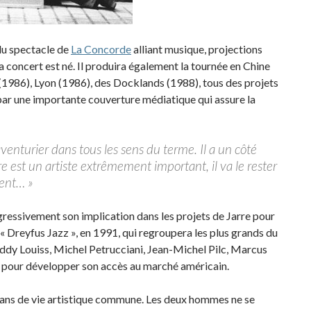
du spectacle de
La Concorde
alliant musique, projections
 concert est né. Il produira également la tournée en Chine
(1986), Lyon (1986), des Docklands (1988), tous des projets
ar une importante couverture médiatique qui assure la
 aventurier dans tous les sens du terme. Il a un côté
re est un artiste extrêmement important, il va le rester
ment… »
gressivement son implication dans les projets de Jarre pour
 « Dreyfus Jazz », en 1991, qui regroupera les plus grands du
Eddy Louiss, Michel Petrucciani, Jean-Michel Pilc, Marcus
3, pour développer son accès au marché américain.
0 ans de vie artistique commune. Les deux hommes ne se