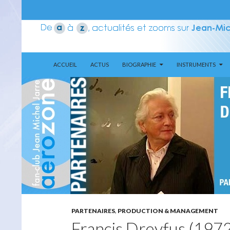
ALLER AU CONTENU
Recherche
Aerozone JMJ
ACCUEIL
ACTUS
BIOGRAPHIE
INSTRUMENTS
PARTENAIRES
,
PRODUCTION & MANAGEMENT
Francis Dreyfus (197