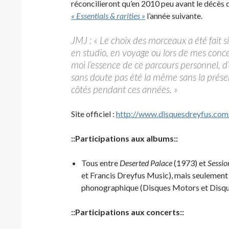
réconcilieront qu’en 2010 peu avant le décès 
« Essentials & rarities »
l’année suivante.
JMJ : « Le choix des morceaux a été fai
en studio, en voyage ou lors de mes conce
moi l’essence de ce parcours personnel, 
sans doute pas été la même sans la présen
côtés pendant ces années. »
Site officiel :
http://www.disquesdreyfus.com
::Participations aux albums::
Tous entre
Deserted Palace
(1973) et
Sessi
et Francis Dreyfus Music), mais seulement à
phonographique (Disques Motors et Disqu
::Participations aux concerts::