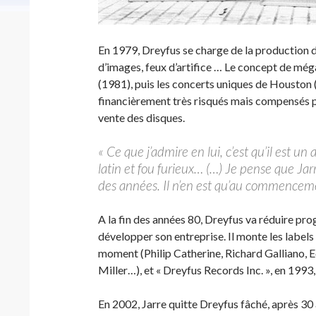
En 1979, Dreyfus se charge de la production 
d’images, feux d’artifice … Le concept de méga
(1981), puis les concerts uniques de Houston 
financièrement très risqués mais compensés p
vente des disques.
« Ce que j’admire en lui, c’est qu’il est un
latin et fou furieux… (…) Je pense que Jar
des années. Il n’en est qu’au commence
A la fin des années 80, Dreyfus va réduire pro
développer son entreprise. Il monte les labels
moment (Philip Catherine, Richard Galliano, 
Miller…), et « Dreyfus Records Inc. », en 199
En 2002, Jarre quitte Dreyfus fâché, après 3