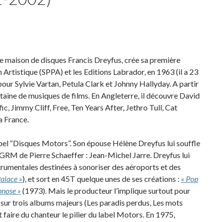
de maison de disques Francis Dreyfus, crée sa première
 Artistique (SPPA) et les Editions Labrador, en 1963 (il a 23
pour Sylvie Vartan, Petula Clark et Johnny Hallyday. A partir
taine de musiques de films. En Angleterre, il découvre David
ic, Jimmy Cliff, Free, Ten Years After, Jethro Tull, Cat
a France.
bel “Disques Motors”. Son épouse Hélène Dreyfus lui souffle
u GRM de Pierre Schaeffer : Jean-Michel Jarre. Dreyfus lui
umentales destinées à sonoriser des aéroports et des
alace »
), et sort en 45T quelque unes de ses créations :
« Pop
pnose »
(1973). Mais le producteur l’implique surtout pour
sur trois albums majeurs (Les paradis perdus, Les mots
 faire du chanteur le pilier du label Motors. En 1975,