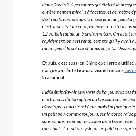
Donc j’avais 3-4 personnes qui étaient là presque 
entièrement en miroirs à facettes, et de mettre éga
s’est rendu compte que la chose était un peu dang
électrique était un petit peu bizarre, en tout c
12 volts, il fallait un transformateur. On avait un
rapidement, on s’est rendu compte qu’il y avait du 
même pas s’ils ont été allumés en fait… Disons qu’
Et puis, c’est aussi en Chine que Jarre a utilis
conçue par l’artiste audio visuel français
Berna
instrument.
L’idée était d’avoir une sorte de harpe, avec des f
électriques. L’interruption du faisceau déclenchait
n’avais pas conçu le schéma, mais j’ai fabriqué le b
un petit peu, comme toujours, sur la corde raide p
sans jamais avoir eu l’occasion de le tester avant
marchait ! C’était un système un petit peu capricieux