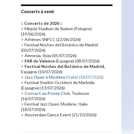
Tournée 2010
(25)
Zoolook
(23)
Promo 2019
(23)
Avant "Oxygène"
(23)
Concerts à venir
Equinoxe
(21)
Vinyle
(21)
:: Concerts de 2026 ::
Emissions 2010
(21)
Disques rares
(20)
> Miejski Stadium de Radom (Pologne)
(19/06/2026)
Synthé 70's
(20)
Album instrumental
(20)
> Athènes SNFCC (22/06/2026)
> Festival Noches del Botánico de Madrid
Claviériste
(19)
Groupe de Recherche Musicale
(18)
(03/07/2026)
France 2
(18)
Europe en concert
(17)
> Amnesia, Ibiza (05/07/2026)
>
FAR de Valence
(Espagne) (08/07/2026)
Critique
(17)
Coffret
(17)
Chronologie
(16)
>
Festival Noches del Botánico de Madrid,
Passages radio
(16)
Vidéo Jarrecast
(16)
Espagne (10/07/2026)
>
Jazz Open à Modène
(Italie) (18/07/2026)
Synthé 80's
(16)
Les concerts en Chine
(16)
> Festival Starlite Occident de Marbella
(Espagne) (13/07/2026)
Cinéma
(16)
Houston
(15)
Lyon
(15)
>
Concert au Poney Club
, Toulouse
Synthé Roland
(15)
Belgique
(15)
(16/07/2026)
> Festival Jazz Open, Modène, Italie
Récompense
(14)
Collaborations 70's
(14)
(18/07/2026)
> Amsterdam Dance Event (21/10/2026)
Astronomie
(14)
France Inter
(14)
Tournée 2025
(14)
2024
(14)
Chine
(13)