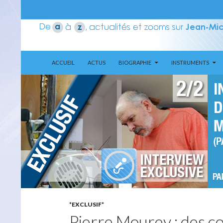
ALLER AU CONTENU
Recherche
Aerozone JMJ
ACCUEIL
ACTUS
BIOGRAPHIE
INSTRUMENTS
*EXCLUSIF*
Pierre Mourey : des c