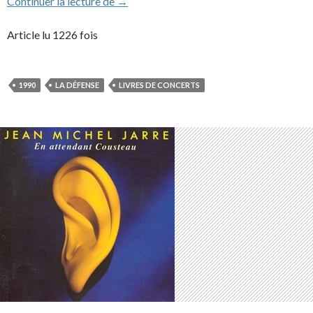
Paris La Défense – Une Ville en Concert (l
Continuer la lecture de
→
Article lu 1226 fois
1990
LA DÉFENSE
LIVRES DE CONCERTS