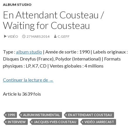
ALBUM STUDIO
En Attendant Cousteau /
Waiting for Cousteau
VIDÉO
27 MARS 2014
C.GEFF
Type :
album studio
| Année de sortie : 1990 | Labels originaux :
Disques Dreyfus (France), Polydor (International) | Formats
physiques : LP, K7, CD | Ventes globales : 4 millions
En Attendant Cousteau / Waiting for Cou
Continuer la lecture de
→
Article lu 3639 fois
1990
ALBUM INSTRUMENTAL
EN ATTENDANT COUSTEAU
INTERVIEW
JACQUES-YVES COUSTEAU
VIDÉO JARRECAST