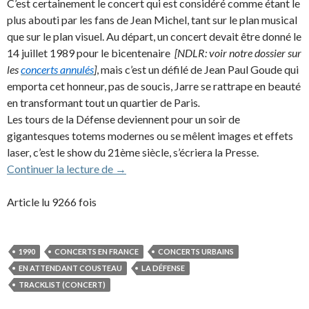
C’est certainement le concert qui est considéré comme étant le
plus abouti par les fans de Jean Michel, tant sur le plan musical
que sur le plan visuel. Au départ, un concert devait être donné le
14 juillet 1989 pour le bicentenaire
[NDLR: voir notre dossier sur
les
concerts annulés
]
, mais c’est un défilé de Jean Paul Goude qui
emporta cet honneur, pas de soucis, Jarre se rattrape en beauté
en transformant tout un quartier de Paris
.
Les tours de la Défense deviennent pour un soir de
gigantesques totems modernes ou se mêlent images et effets
laser, c’est le show du 21ème siècle, s’écriera la Presse.
1990 – Paris La Défense, une ville en conc
Continuer la lecture de
→
Article lu 9266 fois
1990
CONCERTS EN FRANCE
CONCERTS URBAINS
EN ATTENDANT COUSTEAU
LA DÉFENSE
TRACKLIST (CONCERT)