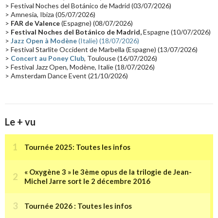
> Festival Noches del Botánico de Madrid (03/07/2026)
> Amnesia, Ibiza (05/07/2026)
Synthé Roland
(15)
Belgique
(15)
Récompense
(14)
>
FAR de Valence
(Espagne) (08/07/2026)
Collaborations 70's
(14)
Astronomie
(14)
France Inter
(14)
>
Festival Noches del Botánico de Madrid,
Espagne (10/07/2026)
>
Jazz Open à Modène
(Italie) (18/07/2026)
Tournée 2025
(14)
2024
(14)
Chine
(13)
> Festival Starlite Occident de Marbella (Espagne) (13/07/2026)
>
Concert au Poney Club
, Toulouse (16/07/2026)
> Festival Jazz Open, Modène, Italie (18/07/2026)
> Amsterdam Dance Event (21/10/2026)
Le + vu