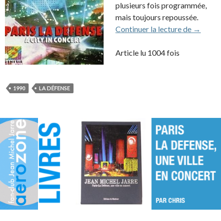
plusieurs fois programmée,
mais toujours repoussée.
VHS: Par
Continuer la lecture de
→
Article lu 1004 fois
1990
LA DÉFENSE