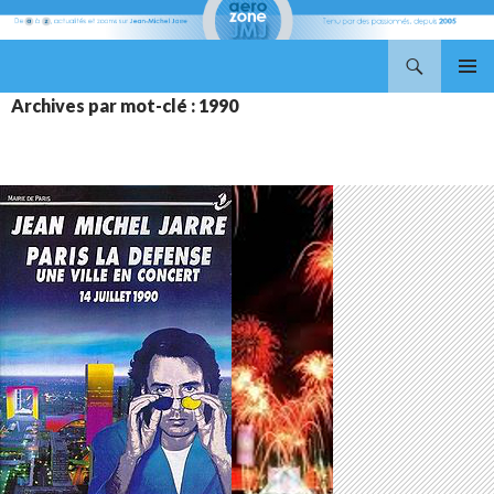
Recherche
Aerozone JMJ
ALLER
MENU
Archives par mot-clé : 1990
AU
PRINCI
CONTENU