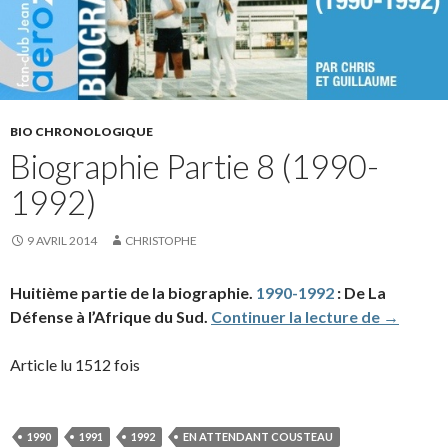
BIO CHRONOLOGIQUE
Biographie Partie 8 (1990-
1992)
9 AVRIL 2014
CHRISTOPHE
Huitième partie de la biographie.
1990-1992
: De La
Biograph
Défense à l’Afrique du Sud.
Continuer la lecture de
→
Article lu 1512 fois
1990
1991
1992
EN ATTENDANT COUSTEAU