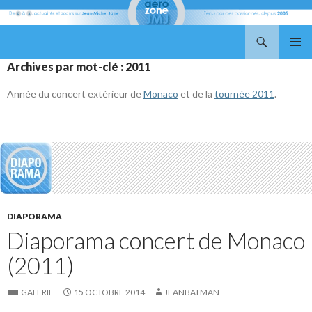
Recherche
Aerozone JMJ
ALLER
MENU
Archives par mot-clé : 2011
AU
PRINCI
CONTENU
Année du concert extérieur de
Monaco
et de la
tournée 2011
.
DIAPORAMA
Diaporama concert de Monaco
(2011)
GALERIE
15 OCTOBRE 2014
JEANBATMAN