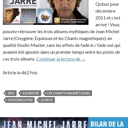
Qobuz pour
décembre
2011 et c’est
arrivé ! Vous
pouvez retrouver les trois albums mythiques de Jean Michel
Jarre (Oxygène, Équinoxe et les Chants magnétiques), en
qualité Studio Master, sans les effets de fade in / fade out qui
avaient été ajoutés dans un premier temps entre les pistes de
Oxygène, Équinoxe et Le
ces trois albums.
Continuer la lecture de
→
Article lu 462 fois
2011
EQUINOXE
LES CHANTS MAGNÉTIQUES
OXYGÈNE [1976]
QOBUZ