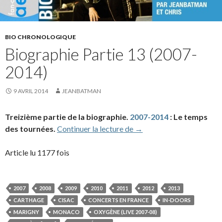
BIO CHRONOLOGIQUE
Biographie Partie 13 (2007-
2014)
9 AVRIL 2014
JEANBATMAN
Treizième partie de la biographie.
2007-2014
: Le temps
Biographie Partie 13 (20
des tournées.
Continuer la lecture de
→
Article lu 1177 fois
2007
2008
2009
2010
2011
2012
2013
CARTHAGE
CISAC
CONCERTS EN FRANCE
IN-DOORS
MARIGNY
MONACO
OXYGÈNE (LIVE 2007-08)