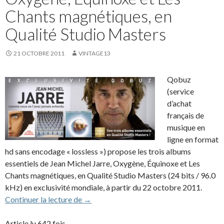
Chants magnétiques, en
Qualité Studio Masters
21 OCTOBRE 2011
VINTAGE13
Qobuz
(service
d’achat
français de
musique en
ligne en format
hd sans encodage « lossless ») propose les trois albums
essentiels de Jean Michel Jarre, Oxygène, Équinoxe et Les
Chants magnétiques, en Qualité Studio Masters (24 bits / 96.0
kHz) en exclusivité mondiale, à partir du 22 octobre 2011.
Oxygène, Équinoxe et Les Chants magnéti
Continuer la lecture de
→
Article lu 642 fois