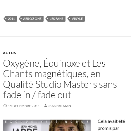
2011
AEROZONE
LES FANS
VINYLE
ACTUS
Oxygène, Équinoxe et Les
Chants magnétiques, en
Qualité Studio Masters sans
fade in / fade out
19 DÉCEMBRE 2011
JEANBATMAN
Cela avait été
promis par