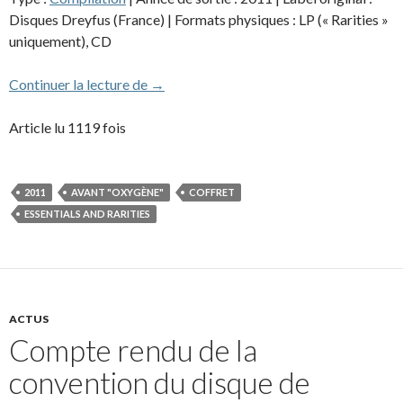
Disques Dreyfus (France) | Formats physiques : LP (« Rarities »
uniquement), CD
Essentials & Rarities
Continuer la lecture de
→
Article lu 1119 fois
2011
AVANT "OXYGÈNE"
COFFRET
ESSENTIALS AND RARITIES
ACTUS
Compte rendu de la
convention du disque de