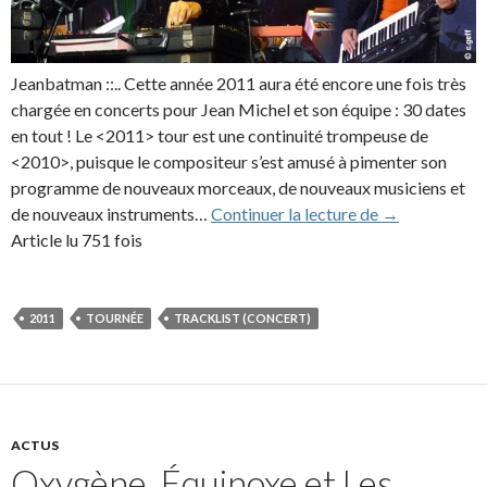
Jeanbatman ::.. Cette année 2011 aura été encore une fois très
chargée en concerts pour Jean Michel et son équipe : 30 dates
en tout ! Le <2011> tour est une continuité trompeuse de
<2010>, puisque le compositeur s’est amusé à pimenter son
programme de nouveaux morceaux, de nouveaux musiciens et
Bilan de la to
de nouveaux instruments…
Continuer la lecture de
→
Article lu 751 fois
2011
TOURNÉE
TRACKLIST (CONCERT)
ACTUS
Oxygène, Équinoxe et Les