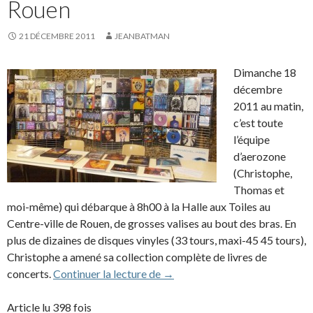
Rouen
21 DÉCEMBRE 2011
JEANBATMAN
Dimanche 18
décembre
2011 au matin,
c’est toute
l’équipe
d’aerozone
(Christophe,
Thomas et
moi-même) qui débarque à 8h00 à la Halle aux Toiles au
Centre-ville de Rouen, de grosses valises au bout des bras. En
plus de dizaines de disques vinyles (33 tours, maxi-45 45 tours),
Christophe a amené sa collection complète de livres de
Compte rendu de la convention
concerts.
Continuer la lecture de
→
Article lu 398 fois