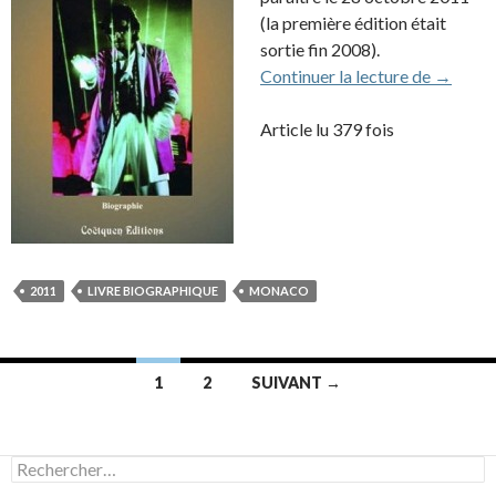
(la première édition était
sortie fin 2008).
Une nouv
Continuer la lecture de
→
Article lu 379 fois
2011
LIVRE BIOGRAPHIQUE
MONACO
Navigation
1
2
SUIVANT →
des
articles
Rechercher :