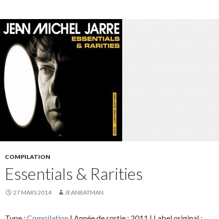
COMPILATION
Essentials & Rarities
27 MARS 2014
JEANBATMAN
Type :
Compilation
| Année de sortie : 2011 | Label original :