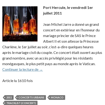
Port Hercule, le vendredi 1er
juillet 2011
Jean Michel Jarre a donné un grand
concert en extérieur en l’honneur du
mariage princier de SAS le Prince
Albert II et son altesse la Princesse
Charlène, le 1er juillet au soir, c’est-a-dire quelques heures
après le mariage civil du couple. Ce concert était ouvert au plus
grand nombre, avec un accès privilégié pour les résidants
monégasques, le plus petit pays au monde après le Vatican.
2011 – Concert pour le mariage princier 
Continuer la lecture de
→
Article lu 1610 fois
2011
CONCERTS URBAINS
MONACO
TRACKLIST (CONCERT)