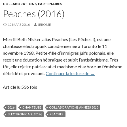
COLLABORATIONS
,
PARTENAIRES
Peaches (2016)
12 MARS 2016
JÉRÔME
Merrill Beth Nisker, alias Peaches (Les Pêches !), est une
chanteuse électropunk canadienne née à Toronto le 11
novembre 1968. Petite-fille d’immigrés juifs polonais, elle
reçoit une éducation hébraïque et subit l’antisémitisme. Très
tôt, elle rejette patriarcat et machisme et arbore un féminisme
Peaches (2016)
débridé et provocant.
Continuer la lecture de
→
Article lu 536 fois
2016
CHANTEUSE
COLLABORATIONS ANNÉES 2010
ELECTRONICA 2 [2016]
PEACHES