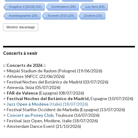
Oxygène 3 [2016]
(32)
Confessions
(28)
Les fans
(28)
Autobiographie
(26)
Tournée 2010
(25)
Zoolook
(23)
Promo 2019
(23)
Avant "Oxygène"
(23)
Equinoxe
(21)
Vinyle
(21)
Montrer davantage
Emissions 2010
(21)
Disques rares
(20)
Synthé 70's
(20)
Album instrumental
(20)
Claviériste
(19)
Groupe de Recherche Musicale
(18)
France 2
(18)
Concerts à venir
Europe en concert
(17)
Critique
(17)
Coffret
(17)
Chronologie
(16)
:: Concerts de 2026 ::
Passages radio
(16)
Vidéo Jarrecast
(16)
Synthé 80's
(16)
> Miejski Stadium de Radom (Pologne) (19/06/2026)
> Athènes SNFCC (22/06/2026)
Les concerts en Chine
(16)
Cinéma
(16)
Houston
(15)
Lyon
(15)
> Festival Noches del Botánico de Madrid (03/07/2026)
> Amnesia, Ibiza (05/07/2026)
Synthé Roland
(15)
Belgique
(15)
Récompense
(14)
>
FAR de Valence
(Espagne) (08/07/2026)
Collaborations 70's
(14)
Astronomie
(14)
France Inter
(14)
>
Festival Noches del Botánico de Madrid,
Espagne (10/07/2026)
>
Jazz Open à Modène
(Italie) (18/07/2026)
Tournée 2025
(14)
2024
(14)
Chine
(13)
> Festival Starlite Occident de Marbella (Espagne) (13/07/2026)
>
Concert au Poney Club
, Toulouse (16/07/2026)
> Festival Jazz Open, Modène, Italie (18/07/2026)
> Amsterdam Dance Event (21/10/2026)