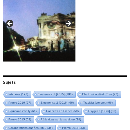
Amazônia (2021)
Oxymore (2022)
Versailles 400 (2024)
Live in Bratislava (2025)
Sujets
Interview
(177)
Electronica 1 [2015]
(100)
Electronica World Tour
(97)
Promo 2016
(67)
Electronica 2 [2016]
(66)
Tracklist (concert)
(66)
Equinoxe infinity
(61)
Concerts en France
(59)
Oxygène [1976]
(56)
Promo 2015
(53)
Réflexions sur la musique
(38)
Collaborations années 2010
(36)
Promo 2018
(33)