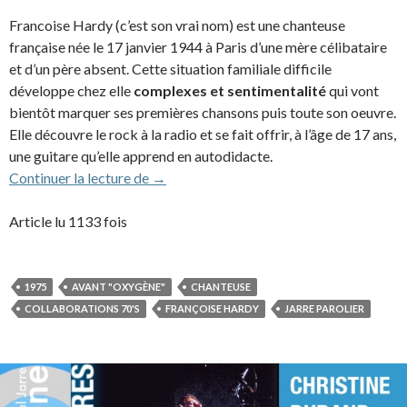
Francoise Hardy (c’est son vrai nom) est une chanteuse
française née le 17 janvier 1944 à Paris d’une mère célibataire
et d’un père absent. Cette situation familiale difficile
développe chez elle
complexes et sentimentalité
qui vont
bientôt marquer ses premières chansons puis toute son oeuvre.
Elle découvre le rock à la radio et se fait offrir, à l’âge de 17 ans,
une guitare qu’elle apprend en autodidacte.
Françoise Hardy (1975)
Continuer la lecture de
→
Article lu 1133 fois
1975
AVANT "OXYGÈNE"
CHANTEUSE
COLLABORATIONS 70'S
FRANÇOISE HARDY
JARRE PAROLIER