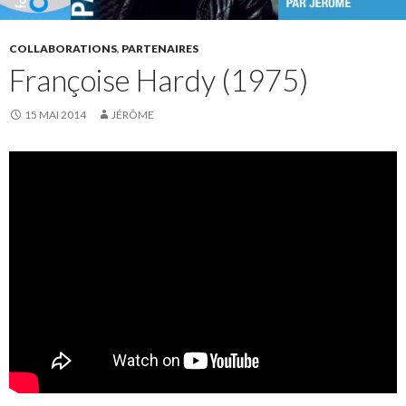
COLLABORATIONS
,
PARTENAIRES
Françoise Hardy (1975)
15 MAI 2014
JÉRÔME