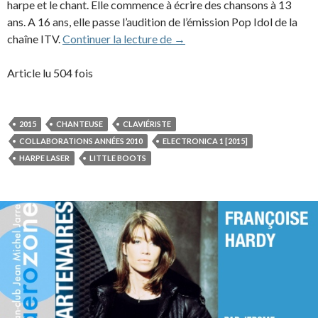
harpe et le chant. Elle commence à écrire des chansons à 13
ans. A 16 ans, elle passe l’audition de l’émission Pop Idol de la
Little Boots (2015)
chaîne ITV.
Continuer la lecture de
→
Article lu 504 fois
2015
CHANTEUSE
CLAVIÉRISTE
COLLABORATIONS ANNÉES 2010
ELECTRONICA 1 [2015]
HARPE LASER
LITTLE BOOTS