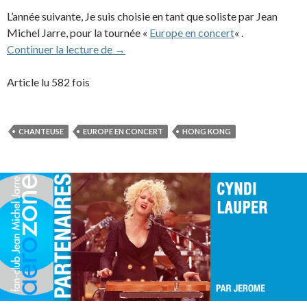
L’année suivante, Je suis choisie en tant que soliste par Jean
Michel Jarre, pour la tournée «
Europe en concert
« .
Julie Lecrenais (1993-1994)
Continuer la lecture de
→
Article lu 582 fois
CHANTEUSE
EUROPE EN CONCERT
HONG KONG