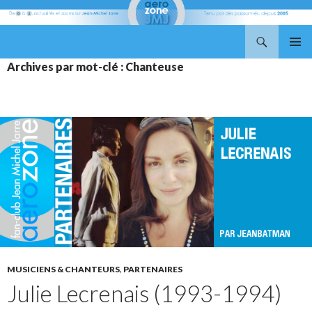
Recherche
Aerozone JMJ
ALLER
MENU
Archives par mot-clé : Chanteuse
AU
PRINCI
CONTENU
MUSICIENS & CHANTEURS
,
PARTENAIRES
Julie Lecrenais (1993-1994)