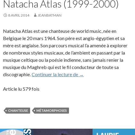
Natacha Atlas (1999-2000)
8 AVRIL 2014
JEANBATMAN
Natacha Atlas est une chanteuse de world music, née en
Belgique le 20 mars 1964. Son père est anglo-égyptien et sa
mère est anglaise. Son parcours musical l’a amenée à explorer
de nombreux styles musicaux, de l’ambient en passant par la
musique celtique ou la poésie indienne, sans jamais renier la
musique du Maghreb qui est le fil conducteur de toute sa
Natacha Atlas (1999-2000
discographie.
Continuer la lecture de
→
Article lu 579 fois
CHANTEUSE
MÉTAMORPHOSES