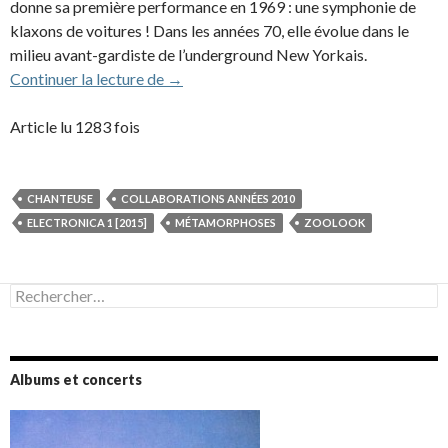
donne sa première performance en 1969 : une symphonie de
klaxons de voitures ! Dans les années 70, elle évolue dans le
milieu avant-gardiste de l’underground New Yorkais.
Laurie Anderson (1984, 1999-2001, 2015
Continuer la lecture de
→
Article lu 1283 fois
CHANTEUSE
COLLABORATIONS ANNÉES 2010
ELECTRONICA 1 [2015]
MÉTAMORPHOSES
ZOOLOOK
Rechercher :
Albums et concerts