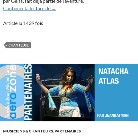
par Geiss, fait déjà partie de l’aventure.
Christine Durand (1986-1990)
Continuer la lecture de
→
Article lu 1439 fois
CHANTEUSE
MUSICIENS & CHANTEURS
,
PARTENAIRES