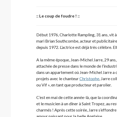
:: Le coup de foudre ! ::
Début 1976, Charlotte Rampling, 31 ans, vit à 
mari Brian Southcombe, acteur et publicitaire, 
depuis 1972. L’actrice est déjà très célèbre.
A la même époque, Jean-Michel Jarre, 29 ans, e
attachée de presse dans le monde de l’industrie m
dans un appartement où Jean-Michel Jarre a co
projets avec le chanteur
Christophe
, Jarre co
ou Vif », en tant que producteur et parolier.
C’est en mai de cette année-là, que la coordina
et le musicien à un dîner à Saint Tropez, au 
charmés ! Après cette soirée, Jarre s’effondr
amour naissant pour la belle Anglaise…