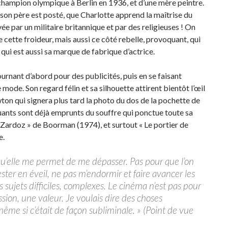
 champion olympique à Berlin en 1936, et d’une mère peintre.
ù son père est posté, que Charlotte apprend la maîtrise du
ée par un militaire britannique et par des religieuses ! On
cette froideur, mais aussi ce côté rebelle, provoquant, qui
 qui est aussi sa marque de fabrique d’actrice.
tournant d’abord pour des publicités, puis en se faisant
ode. Son regard félin et sa silhouette attirent bientôt l’œil
 qui signera plus tard la photo du dos de la pochette de
uants sont déjà emprunts du souffre qui ponctue toute sa
« Zardoz » de Boorman (1974), et surtout « Le portier de
e.
 qu’elle me permet de me dépasser. Pas pour que l’on
ter en éveil, ne pas m’endormir et faire avancer les
les sujets difficiles, complexes. Le cinéma n’est pas pour
sion, une valeur. Je voulais dire des choses
me si c’était de façon subliminale. » (Point de vue