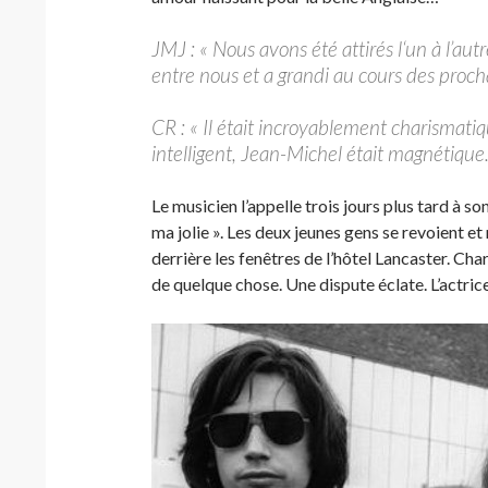
JMJ : « Nous avons été attirés l‘un à l’au
entre nous et a grandi au cours des pro
CR : « Il était incroyablement charismatiqu
intelligent, Jean-Michel était magnétiq
Le musicien l’appelle trois jours plus tard à so
ma jolie ». Les deux jeunes gens se revoient e
derrière les fenêtres de l’hôtel Lancaster. Cha
de quelque chose. Une dispute éclate. L’actrice 