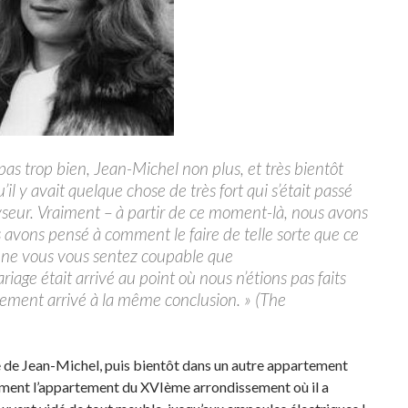
 pas trop bien, Jean-Michel non plus, et très bientôt
il y avait quelque chose de très fort qui s’était passé
yseur. Vraiment – à partir de ce moment-là, nous avons
 avons pensé à comment le faire de telle sorte que ce
s ne vous vous sentez coupable que
age était arrivé au point où nous n’étions pas faits
alement arrivé à la même conclusion. » (The
re de Jean-Michel, puis bientôt dans un autre appartement
lement l’appartement du XVIème arrondissement où il a