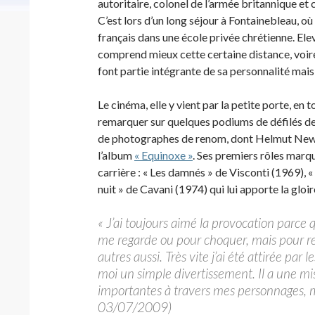
autoritaire, colonel de l’armée britannique et
C’est lors d’un long séjour à Fontainebleau, o
français dans une école privée chrétienne. Elev
comprend mieux cette certaine distance, voire 
font partie intégrante de sa personnalité mais
Le cinéma, elle y vient par la petite porte, en 
remarquer sur quelques podiums de défilés de m
de photographes de renom, dont Helmut Newton
l’album
« Equinoxe »
. Ses premiers rôles marq
carrière : « Les damnés » de Visconti (1969), 
nuit » de Cavani (1974) qui lui apporte la gloir
« J’ai toujours aimé la provocation parce
me regarde ou pour choquer, mais pour res
autres aussi. Très vite j’ai été attirée par 
moi un simple divertissement. Il a une mis
importantes à travers mes personnages, mê
03/07/2009)