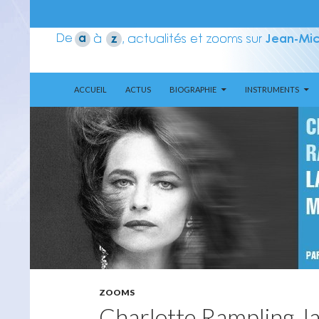
ALLER AU CONTENU
Recherche
Aerozone JMJ
ACCUEIL
ACTUS
BIOGRAPHIE
INSTRUMENTS
ZOOMS
Charlotte Rampling, l