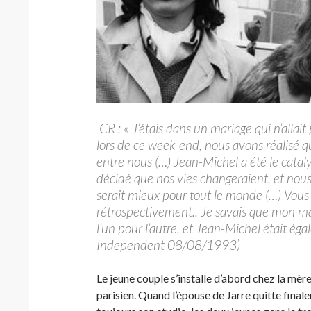
CR : « J’étais dans un mariage qui n’allait
lors de ce week-end, nous avons réalisé qu’
entre nous (…) Jean-Michel a été le catal
décidé que nos vies changeraient, et nous
serait mieux pour tout le monde (…) Vou
rétrospectivement.. Je savais que mon mari
l’un pour l’autre, et Jean-Michel était ég
Independent 08/08/1993)
Le jeune couple s’installe d’abord chez la mè
parisien. Quand l’épouse de Jarre quitte fina