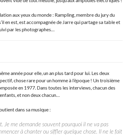
rouvent vidé de tout meuble, jusqu’aux ampoules électriques !
relation aux yeux du monde : Rampling, membre du jury du
il en est, est accompagnée de Jarre qui partage sa table et
suivi par les photographes…
me année pour elle, un an plus tard pour lui. Les deux
spectif, chose rare pour un homme à l’époque ! Un troisième
ecomposée en 1977. Dans toutes les interviews, chacun des
s enfants, et non deux chacun…
soutient dans sa musique :
ent. Je me demande souvent pourquoi il ne va pas
mencer à chanter ou siffler quelque chose. Il ne le fait