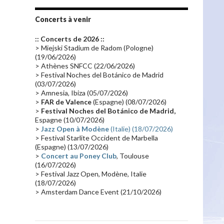
Tournée 2010
(25)
Zoolook
(23)
Promo 2019
(23)
Avant "Oxygène"
(23)
Concerts à venir
Equinoxe
(21)
Vinyle
(21)
:: Concerts de 2026 ::
Emissions 2010
(21)
Disques rares
(20)
> Miejski Stadium de Radom (Pologne)
(19/06/2026)
Synthé 70's
(20)
Album instrumental
(20)
> Athènes SNFCC (22/06/2026)
> Festival Noches del Botánico de Madrid
Claviériste
(19)
Groupe de Recherche Musicale
(18)
(03/07/2026)
France 2
(18)
Europe en concert
(17)
> Amnesia, Ibiza (05/07/2026)
>
FAR de Valence
(Espagne) (08/07/2026)
Critique
(17)
Coffret
(17)
Chronologie
(16)
>
Festival Noches del Botánico de Madrid,
Passages radio
(16)
Vidéo Jarrecast
(16)
Espagne (10/07/2026)
>
Jazz Open à Modène
(Italie) (18/07/2026)
Synthé 80's
(16)
Les concerts en Chine
(16)
> Festival Starlite Occident de Marbella
(Espagne) (13/07/2026)
Cinéma
(16)
Houston
(15)
Lyon
(15)
>
Concert au Poney Club
, Toulouse
Synthé Roland
(15)
Belgique
(15)
(16/07/2026)
> Festival Jazz Open, Modène, Italie
Récompense
(14)
Collaborations 70's
(14)
(18/07/2026)
> Amsterdam Dance Event (21/10/2026)
Astronomie
(14)
France Inter
(14)
Tournée 2025
(14)
2024
(14)
Chine
(13)