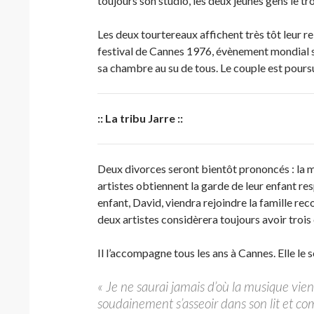
toujours son studio, les deux jeunes gens le t
Les deux tourtereaux affichent très tôt leur 
festival de Cannes 1976, évènement mondial s’
sa chambre au su de tous. Le couple est pour
::
La tribu Jarre ::
Deux divorces seront bientôt prononcés : la mê
artistes obtiennent la garde de leur enfant re
enfant, David, viendra rejoindre la famille r
deux artistes considèrera toujours avoir troi
Il l’accompagne tous les ans à Cannes. Elle le 
« Je ne saurai jamais d’où la musique vi
soudainement s’asseoir dans son lit et com