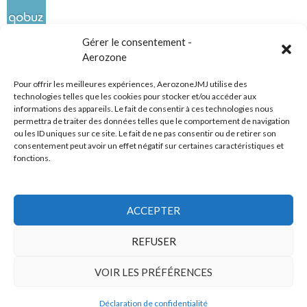
Gérer le consentement -
Aerozone
Pour offrir les meilleures expériences, AerozoneJMJ utilise des
technologies telles que les cookies pour stocker et/ou accéder aux
informations des appareils. Le fait de consentir à ces technologies nous
Réseaux sociaux
permettra de traiter des données telles que le comportement de navigation
ou les ID uniques sur ce site. Le fait de ne pas consentir ou de retirer son
consentement peut avoir un effet négatif sur certaines caractéristiques et
fonctions.
ACCEPTER
Tous droits réservés
REFUSER
AerozoneJMJ.fr
© Mars 2006-Août 2026
VOIR LES PRÉFÉRENCES
Déclaration de confidentialité
Politique de confidentialité
Fièrement propulsé par WordPress