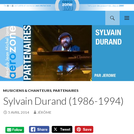
Recherche
Aerozone JMJ
ALLER
MENU
AU
PRINCI
CONTENU
MUSICIENS & CHANTEURS
,
PARTENAIRES
Sylvain Durand (1986-1994)
5 AVRIL 2014
JÉRÔME