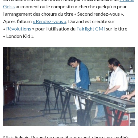
Geiss
au moment où le compositeur cherche quelqu’un pour
l’arrangement des chœurs du titre « Second rendez-vous ».
Après l’album
« Rendez-vous »
, Durand est crédité sur
«
Révolutions
» pour l’utilisation du
Fairlight CMI
sur le titre
« London Kid ».
Mais Sylvain Durand ne connaît pas grand-chose aux synthés.