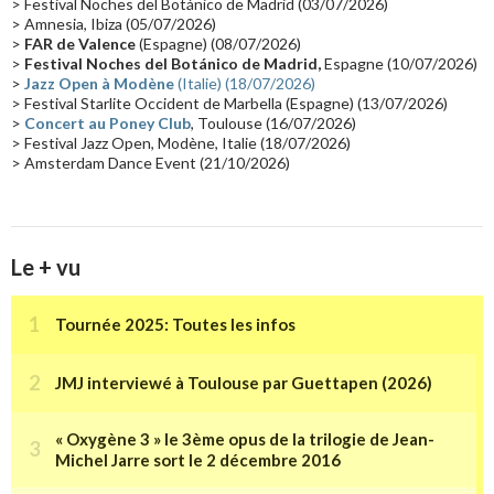
> Festival Noches del Botánico de Madrid (03/07/2026)
> Amnesia, Ibiza (05/07/2026)
Synthé Roland
(15)
Belgique
(15)
Récompense
(14)
>
FAR de Valence
(Espagne) (08/07/2026)
Collaborations 70's
(14)
Astronomie
(14)
France Inter
(14)
>
Festival Noches del Botánico de Madrid,
Espagne (10/07/2026)
>
Jazz Open à Modène
(Italie) (18/07/2026)
Tournée 2025
(14)
2024
(14)
Chine
(13)
> Festival Starlite Occident de Marbella (Espagne) (13/07/2026)
>
Concert au Poney Club
, Toulouse (16/07/2026)
> Festival Jazz Open, Modène, Italie (18/07/2026)
> Amsterdam Dance Event (21/10/2026)
Le + vu