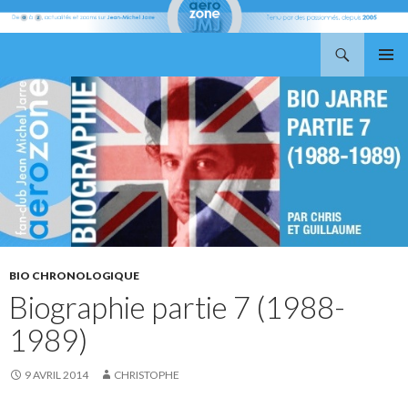
Recherche
Aerozone JMJ
ALLER
MENU
AU
PRINCI
CONTENU
BIO CHRONOLOGIQUE
Biographie partie 7 (1988-
1989)
9 AVRIL 2014
CHRISTOPHE