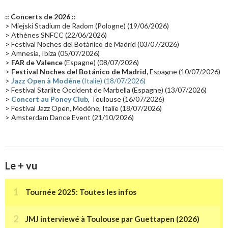
Europe en concert
(17)
Critique
(17)
Coffret
(17)
Chronologie
(16)
:: Concerts de 2026 ::
Passages radio
(16)
Vidéo Jarrecast
(16)
Synthé 80's
(16)
> Miejski Stadium de Radom (Pologne) (19/06/2026)
> Athènes SNFCC (22/06/2026)
Les concerts en Chine
(16)
Cinéma
(16)
Houston
(15)
Lyon
(15)
> Festival Noches del Botánico de Madrid (03/07/2026)
> Amnesia, Ibiza (05/07/2026)
Synthé Roland
(15)
Belgique
(15)
Récompense
(14)
>
FAR de Valence
(Espagne) (08/07/2026)
Collaborations 70's
(14)
Astronomie
(14)
France Inter
(14)
>
Festival Noches del Botánico de Madrid,
Espagne (10/07/2026)
>
Jazz Open à Modène
(Italie) (18/07/2026)
Tournée 2025
(14)
2024
(14)
Chine
(13)
> Festival Starlite Occident de Marbella (Espagne) (13/07/2026)
>
Concert au Poney Club
, Toulouse (16/07/2026)
> Festival Jazz Open, Modène, Italie (18/07/2026)
> Amsterdam Dance Event (21/10/2026)
Le + vu