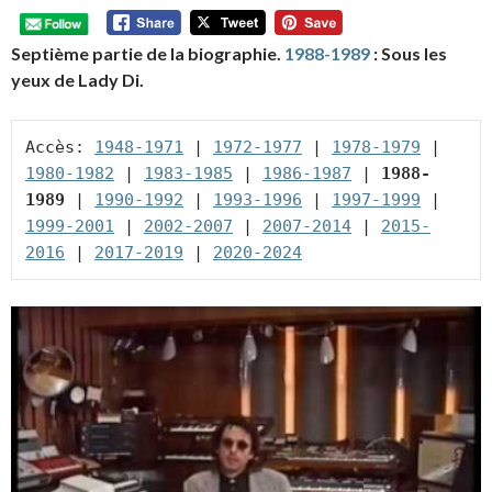
Septième partie de la biographie.
1988-1989
: Sous les
yeux de Lady Di.
Accès: 
1948-1971
 | 
1972-1977
 | 
1978-1979
 | 
1980-1982
 | 
1983-1985
 | 
1986-1987
 | 
1988-
1989
 | 
1990-1992
 | 
1993-1996
 | 
1997-1999
 | 
1999-2001
 | 
2002-2007
 | 
2007-2014
 | 
2015-
2016
 | 
2017-2019
 | 
2020-2024