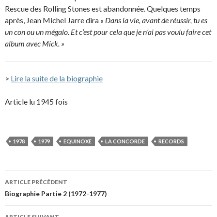
Rescue des Rolling Stones est abandonnée. Quelques temps
après, Jean Michel Jarre dira
« Dans la vie, avant de réussir, tu es
un con ou un mégalo. Et c’est pour cela que je n’ai pas voulu faire cet
album avec Mick. »
>
Lire la suite de la biographie
Article lu 1945 fois
1978
1979
EQUINOXE
LA CONCORDE
RECORDS
Navigation
ARTICLE PRÉCÉDENT
des
Biographie Partie 2 (1972-1977)
articles
ARTICLE SUIVANT