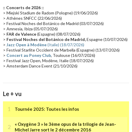
Europe en concert
(17)
Critique
(17)
Coffret
(17)
Chronologie
(16)
:: Concerts de 2026 ::
Passages radio
(16)
Vidéo Jarrecast
(16)
Synthé 80's
(16)
> Miejski Stadium de Radom (Pologne) (19/06/2026)
> Athènes SNFCC (22/06/2026)
Les concerts en Chine
(16)
Cinéma
(16)
Houston
(15)
Lyon
(15)
> Festival Noches del Botánico de Madrid (03/07/2026)
> Amnesia, Ibiza (05/07/2026)
Synthé Roland
(15)
Belgique
(15)
Récompense
(14)
>
FAR de Valence
(Espagne) (08/07/2026)
Collaborations 70's
(14)
Astronomie
(14)
France Inter
(14)
>
Festival Noches del Botánico de Madrid,
Espagne (10/07/2026)
>
Jazz Open à Modène
(Italie) (18/07/2026)
Tournée 2025
(14)
2024
(14)
Chine
(13)
> Festival Starlite Occident de Marbella (Espagne) (13/07/2026)
>
Concert au Poney Club
, Toulouse (16/07/2026)
> Festival Jazz Open, Modène, Italie (18/07/2026)
> Amsterdam Dance Event (21/10/2026)
Le + vu