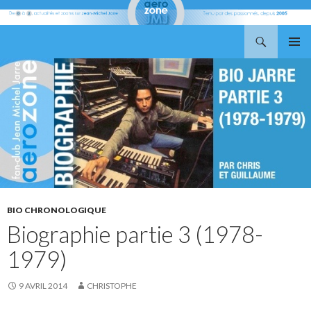
Recherche
Aerozone JMJ
ALLER
MENU
AU
PRINCI
CONTENU
BIO CHRONOLOGIQUE
Biographie partie 3 (1978-
1979)
9 AVRIL 2014
CHRISTOPHE