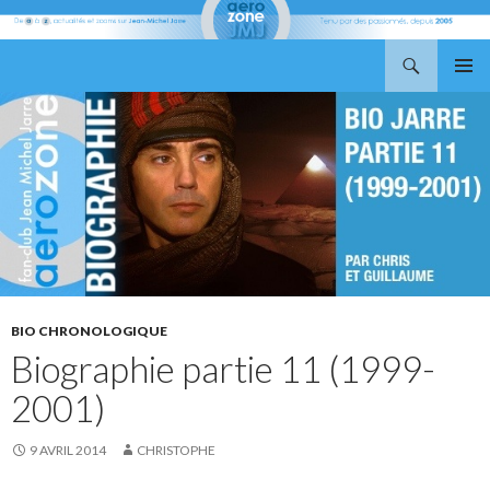
Recherche
Aerozone JMJ
ALLER
MENU
AU
PRINCI
CONTENU
BIO CHRONOLOGIQUE
Biographie partie 11 (1999-
2001)
9 AVRIL 2014
CHRISTOPHE