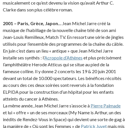
musicalement ce qu’est devenu la vision qu’avait Arthur C.
Clarke dans son plus célèbre roman.
2001 – Paris, Grèce, Japon…
Jean Michel Jarre créé la
musique de l’habillage de la nouvelle chaîne télé de son ami
Jean-Louis Remilleux, Match TV. En ressort une série de jingles
utilisés pour l’ensemble des programmes de la chaîne du câble.
En juin c’est dans un lieu « antique » que Jean Michel Jarre
installe ses synthés : l’
Acropole d’Athènes
et plus précisément
l’amphithéâtre Herode Atticus qui se situe au pied de la
fameuse colline. Il y donne 2 concerts les 19 & 20 juin 2001
devant un total de 10.000 spectateurs. Les bénéfices récoltés
au cours des ces deux soirées sont reversés à la fondation
ELPIDA pour la construction d’un hôpital pour les enfants
atteints du cancer à Athènes.
La même année, Jean Michel Jarre s’associe à
Pierre Palmade
et lui « offre » un de ses morceaux (My Name is Arthur, un des
inédits de Rendez-Vous in Space) qui devient une sorte de gag à
la manière de « Où sont les Femmes » de
Patrick Juvet
mais mis