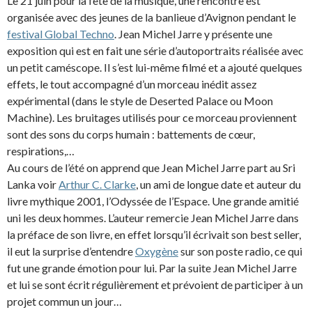
Le 21 juin pour la fête de la musique, une rencontre est
organisée avec des jeunes de la banlieue d’Avignon pendant le
festival Global Techno
. Jean Michel Jarre y présente une
exposition qui est en fait une série d’autoportraits réalisée avec
un petit caméscope. Il s’est lui-même filmé et a ajouté quelques
effets, le tout accompagné d’un morceau inédit assez
expérimental (dans le style de Deserted Palace ou Moon
Machine). Les bruitages utilisés pour ce morceau proviennent
sont des sons du corps humain : battements de cœur,
respirations,…
Au cours de l’été on apprend que Jean Michel Jarre part au Sri
Lanka voir
Arthur C. Clarke
, un ami de longue date et auteur du
livre mythique 2001, l’Odyssée de l’Espace. Une grande amitié
uni les deux hommes. L’auteur remercie Jean Michel Jarre dans
la préface de son livre, en effet lorsqu’il écrivait son best seller,
il eut la surprise d’entendre
Oxygène
sur son poste radio, ce qui
fut une grande émotion pour lui. Par la suite Jean Michel Jarre
et lui se sont écrit régulièrement et prévoient de participer à un
projet commun un jour…