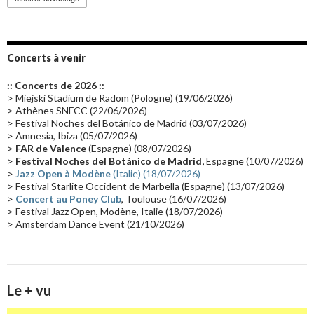
Emissions 2010
(21)
Disques rares
(20)
Synthé 70's
(20)
Album instrumental
(20)
Claviériste
(19)
Groupe de Recherche Musicale
(18)
France 2
(18)
Concerts à venir
Europe en concert
(17)
Critique
(17)
Coffret
(17)
Chronologie
(16)
:: Concerts de 2026 ::
Passages radio
(16)
Vidéo Jarrecast
(16)
Synthé 80's
(16)
> Miejski Stadium de Radom (Pologne) (19/06/2026)
> Athènes SNFCC (22/06/2026)
Les concerts en Chine
(16)
Cinéma
(16)
Houston
(15)
Lyon
(15)
> Festival Noches del Botánico de Madrid (03/07/2026)
> Amnesia, Ibiza (05/07/2026)
Synthé Roland
(15)
Belgique
(15)
Récompense
(14)
>
FAR de Valence
(Espagne) (08/07/2026)
Collaborations 70's
(14)
Astronomie
(14)
France Inter
(14)
>
Festival Noches del Botánico de Madrid,
Espagne (10/07/2026)
>
Jazz Open à Modène
(Italie) (18/07/2026)
Tournée 2025
(14)
2024
(14)
Chine
(13)
> Festival Starlite Occident de Marbella (Espagne) (13/07/2026)
>
Concert au Poney Club
, Toulouse (16/07/2026)
> Festival Jazz Open, Modène, Italie (18/07/2026)
> Amsterdam Dance Event (21/10/2026)
Le + vu