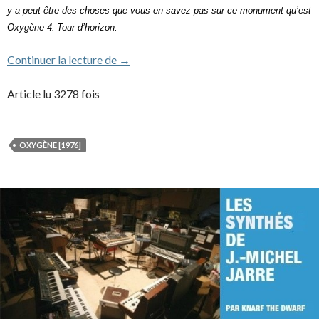
y a peut-être des choses que vous en savez pas sur ce monument qu’est
Oxygène 4.
Tour d’horizon.
Oxygène 4 : histoire d’un tube
Continuer la lecture de
→
Article lu 3278 fois
OXYGÈNE [1976]