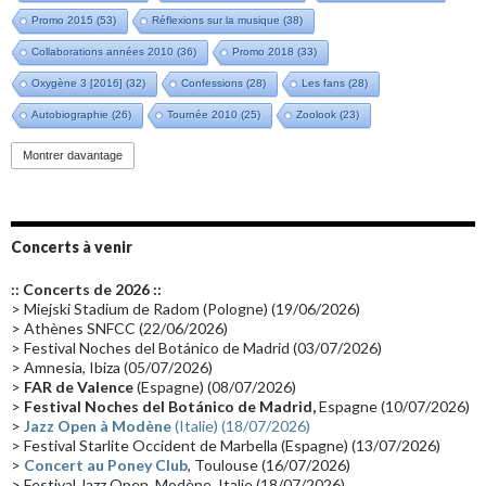
Promo 2015
(53)
Réflexions sur la musique
(38)
Collaborations années 2010
(36)
Promo 2018
(33)
Oxygène 3 [2016]
(32)
Confessions
(28)
Les fans
(28)
Autobiographie
(26)
Tournée 2010
(25)
Zoolook
(23)
Promo 2019
(23)
Avant "Oxygène"
(23)
Equinoxe
(21)
Vinyle
(21)
Montrer davantage
Emissions 2010
(21)
Disques rares
(20)
Synthé 70's
(20)
Album instrumental
(20)
Claviériste
(19)
Groupe de Recherche Musicale
(18)
France 2
(18)
Concerts à venir
Europe en concert
(17)
Critique
(17)
Coffret
(17)
Chronologie
(16)
:: Concerts de 2026 ::
Passages radio
(16)
Vidéo Jarrecast
(16)
Synthé 80's
(16)
> Miejski Stadium de Radom (Pologne) (19/06/2026)
> Athènes SNFCC (22/06/2026)
Les concerts en Chine
(16)
Cinéma
(16)
Houston
(15)
Lyon
(15)
> Festival Noches del Botánico de Madrid (03/07/2026)
> Amnesia, Ibiza (05/07/2026)
Synthé Roland
(15)
Belgique
(15)
Récompense
(14)
>
FAR de Valence
(Espagne) (08/07/2026)
Collaborations 70's
(14)
Astronomie
(14)
France Inter
(14)
>
Festival Noches del Botánico de Madrid,
Espagne (10/07/2026)
>
Jazz Open à Modène
(Italie) (18/07/2026)
Tournée 2025
(14)
2024
(14)
Chine
(13)
> Festival Starlite Occident de Marbella (Espagne) (13/07/2026)
>
Concert au Poney Club
, Toulouse (16/07/2026)
> Festival Jazz Open, Modène, Italie (18/07/2026)