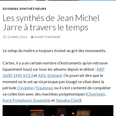
DOSSIERS
,
SYNTHÉTISEURS
Les synthés de Jean Michel
Jarre à travers le temps
12 AVRIL 2014
KNARFTHEDWARF
Le setup du maître a toujours évolué au gré des nouveautés.
Certes, il y a un certain nombre d’instruments qu’on retrouve
(quasiment tous) sur tous les albums depuis le début :
ARP
2600
,
EMS VCS3
et
AKS
,
Eminent
. On pourrait dire que le
moment où le set up n’a presque pas bougé se situe dans la
période
Oxygène
/
Equinoxe
, ou il s’est contenté de compléter
sa collection avec des machines polyphoniques (
Oberheim
,
Korg Polyphonic Ensemble
et
Yamaha CS60
).