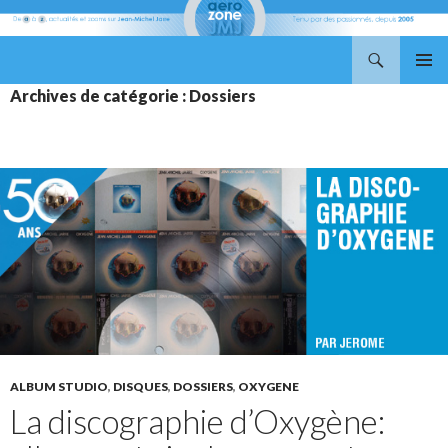
Recherche
Aerozone JMJ
ALLER
MENU
Archives de catégorie : Dossiers
AU
PRINCI
CONTENU
ALBUM STUDIO
,
DISQUES
,
DOSSIERS
,
OXYGENE
La discographie d’Oxygène: