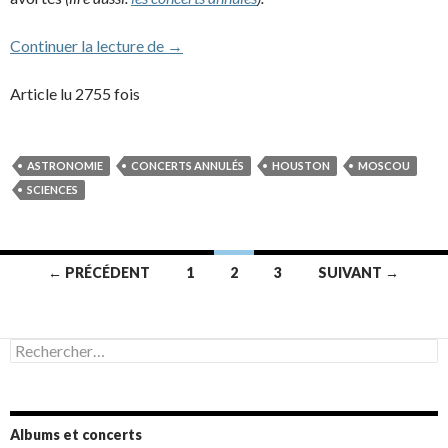
Jean Michel Jarre et l’espace
Continuer la lecture de
→
Article lu 2755 fois
ASTRONOMIE
CONCERTS ANNULÉS
HOUSTON
MOSCOU
SCIENCES
Navigation
← PRÉCÉDENT
1
2
3
SUIVANT →
des
articles
Rechercher :
Albums et concerts