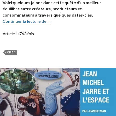
Voici quelques jalons dans cette quête d’un meilleur
équilibre entre créateurs, producteurs et
consommateurs à travers quelques dates-clés.
Jean Michel Jarre, défenseur histori
Continuer la lecture de
→
Article lu 763 fois
CISAC