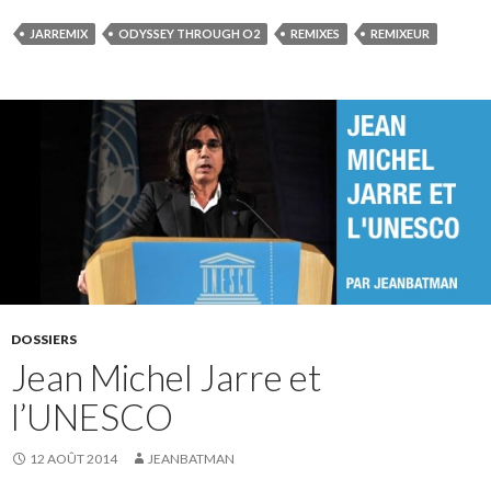
JARREMIX
ODYSSEY THROUGH O2
REMIXES
REMIXEUR
DOSSIERS
Jean Michel Jarre et
l’UNESCO
12 AOÛT 2014
JEANBATMAN