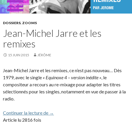
DOSSIERS
,
ZOOMS
Jean-Michel Jarre et les
remixes
15 JUIN 2015
JÉRÔME
Jean-Michel Jarre et les remixes, ce n’est pas nouveau… Dès
1979, avec le single
« Equinoxe 4 – version inédite »
, le
compositeur a recours au re-mixage pour adapter les titres
sélectionnés pour les singles, notamment en vue de passer à la
radio.
Jean-Michel Jarre et les remixes
Continuer la lecture de
→
Article lu 2816 fois