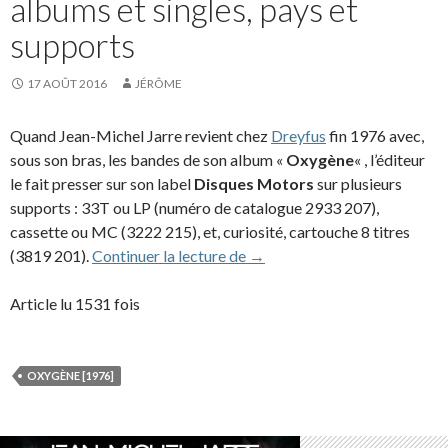
albums et singles, pays et
supports
17 AOÛT 2016
JÉRÔME
Quand Jean-Michel Jarre revient chez
Dreyfus
fin 1976 avec,
sous son bras, les bandes de son album «
Oxygène
« , l’éditeur
le fait presser sur son label
Disques Motors
sur plusieurs
supports : 33T ou LP (numéro de catalogue 2933 207),
cassette ou MC (3222 215), et, curiosité, cartouche 8 titres
La discographie d’Oxygène: a
(3819 201).
Continuer la lecture de
→
Article lu 1531 fois
OXYGÈNE [1976]