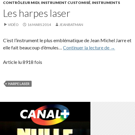
CONTRÔLEUR MIDI
,
INSTRUMENT CUSTOMISÉ
,
INSTRUMENTS
Les harpes laser
VIDÉO
16 MARS 2014
JEANBATMAN
C’est l’instrument le plus emblématique de Jean Michel Jarre et
Les harpes l
elle fait beaucoup d’émules…
Continuer la lecture de
→
Article lu 8918 fois
HARPE LASER