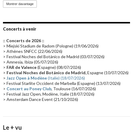
Promo 2019
(23)
Avant "Oxygène"
(23)
Equinoxe
(21)
Vinyle
(21)
Montrer davantage
Emissions 2010
(21)
Disques rares
(20)
Synthé 70's
(20)
Album instrumental
(20)
Claviériste
(19)
Groupe de Recherche Musicale
(18)
France 2
(18)
Concerts à venir
Europe en concert
(17)
Critique
(17)
Coffret
(17)
Chronologie
(16)
:: Concerts de 2026 ::
Passages radio
(16)
Vidéo Jarrecast
(16)
Synthé 80's
(16)
> Miejski Stadium de Radom (Pologne) (19/06/2026)
> Athènes SNFCC (22/06/2026)
Les concerts en Chine
(16)
Cinéma
(16)
Houston
(15)
Lyon
(15)
> Festival Noches del Botánico de Madrid (03/07/2026)
> Amnesia, Ibiza (05/07/2026)
Synthé Roland
(15)
Belgique
(15)
Récompense
(14)
>
FAR de Valence
(Espagne) (08/07/2026)
Collaborations 70's
(14)
Astronomie
(14)
France Inter
(14)
>
Festival Noches del Botánico de Madrid,
Espagne (10/07/2026)
>
Jazz Open à Modène
(Italie) (18/07/2026)
Tournée 2025
(14)
2024
(14)
Chine
(13)
> Festival Starlite Occident de Marbella (Espagne) (13/07/2026)
>
Concert au Poney Club
, Toulouse (16/07/2026)
> Festival Jazz Open, Modène, Italie (18/07/2026)
> Amsterdam Dance Event (21/10/2026)
Le + vu