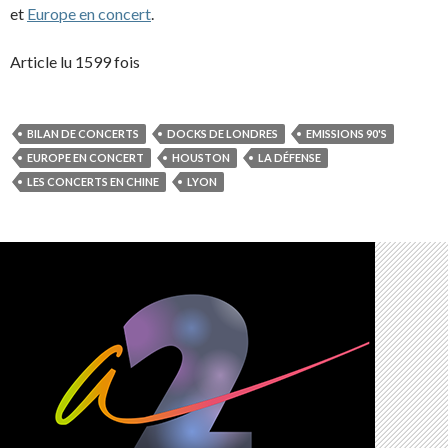
et
Europe en concert
.
Article lu 1599 fois
BILAN DE CONCERTS
DOCKS DE LONDRES
EMISSIONS 90'S
EUROPE EN CONCERT
HOUSTON
LA DÉFENSE
LES CONCERTS EN CHINE
LYON