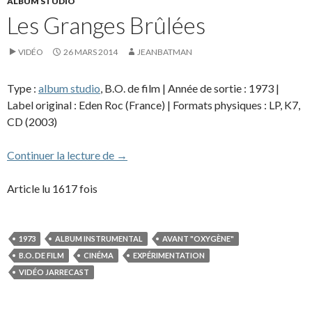
ALBUM STUDIO
Les Granges Brûlées
VIDÉO
26 MARS 2014
JEANBATMAN
Type :
album studio
, B.O. de film | Année de sortie : 1973 |
Label original : Eden Roc (France) | Formats physiques : LP, K7,
CD (2003)
Les Granges Brûlées
Continuer la lecture de
→
Article lu 1617 fois
1973
ALBUM INSTRUMENTAL
AVANT "OXYGÈNE"
B.O. DE FILM
CINÉMA
EXPÉRIMENTATION
VIDÉO JARRECAST