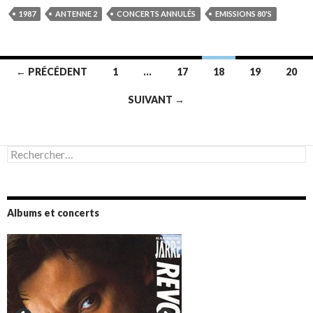
1987
ANTENNE 2
CONCERTS ANNULÉS
EMISSIONS 80'S
Navigation
← PRÉCÉDENT
1
…
17
18
19
20
des
SUIVANT →
articles
Rechercher :
Albums et concerts