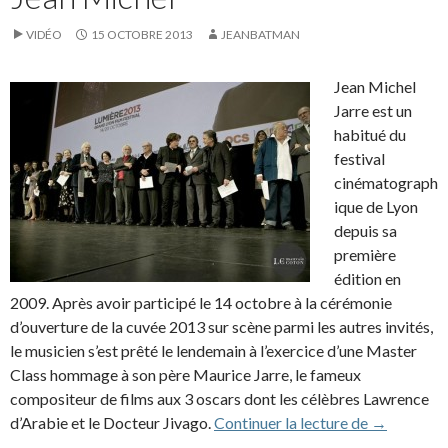
VIDÉO
15 OCTOBRE 2013
JEANBATMAN
Jean Michel
Jarre est un
habitué du
festival
cinématograph
ique de Lyon
depuis sa
première
édition en
2009. Après avoir participé le 14 octobre à la cérémonie
d’ouverture de la cuvée 2013 sur scène parmi les autres invités,
le musicien s’est prêté le lendemain à l’exercice d’une Master
Class hommage à son père Maurice Jarre, le fameux
compositeur de films aux 3 oscars dont les célèbres Lawrence
Dans le cad
d’Arabie et le Docteur Jivago.
Continuer la lecture de
→