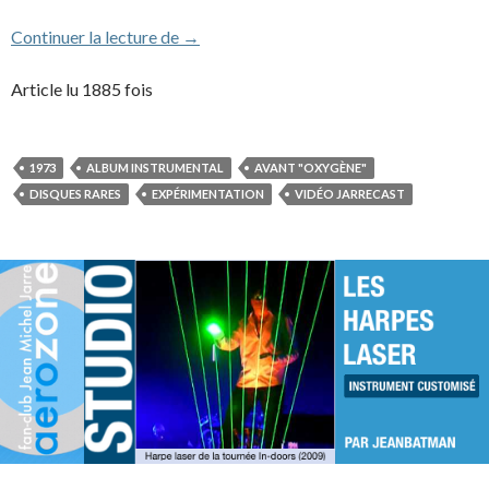
Deserted Palace
Continuer la lecture de
→
Article lu 1885 fois
1973
ALBUM INSTRUMENTAL
AVANT "OXYGÈNE"
DISQUES RARES
EXPÉRIMENTATION
VIDÉO JARRECAST