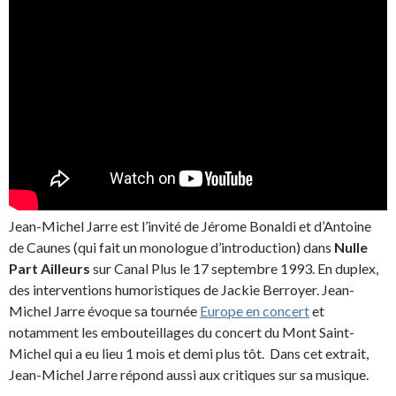
Jean-Michel Jarre est l’invité de Jérome Bonaldi et d’Antoine
de Caunes (qui fait un monologue d’introduction) dans
Nulle
Part Ailleurs
sur Canal Plus le 17 septembre 1993. En duplex,
des interventions humoristiques de Jackie Berroyer. Jean-
Michel Jarre évoque sa tournée
Europe en concert
et
notamment les embouteillages du concert du Mont Saint-
Michel qui a eu lieu 1 mois et demi plus tôt. Dans cet extrait,
Jean-Michel Jarre répond aussi aux critiques sur sa musique.