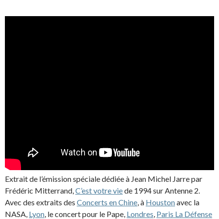
Extrait de l’émission spéciale dédiée à Jean Michel Jarre par
Frédéric Mitterrand,
C’est votre vie
de 1994 sur Antenne 2.
Avec des extraits des
Concerts en Chine
, à
Houston
avec la
NASA,
Lyon
, le concert pour le Pape,
Londres
,
Paris La Défense